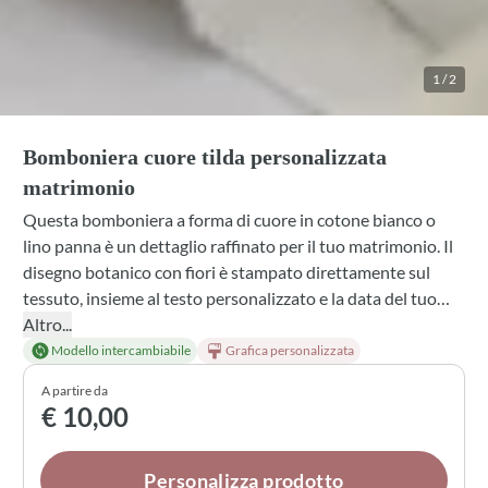
1
/
2
Bomboniera cuore tilda personalizzata
matrimonio
Questa bomboniera a forma di cuore in cotone bianco o
lino panna è un dettaglio raffinato per il tuo matrimonio. Il
disegno botanico con fiori è stampato direttamente sul
tessuto, insieme al testo personalizzato e la data del tuo
grande giorno. Scegli tra diverse profumazioni, confetti e
Altro...
colori di fiocco per rendere ogni bomboniera unica e in
Modello intercambiabile
Grafica personalizzata
sintonia con l'atmosfera della tua celebrazione.
A partire da
€ 10,00
Personalizza prodotto