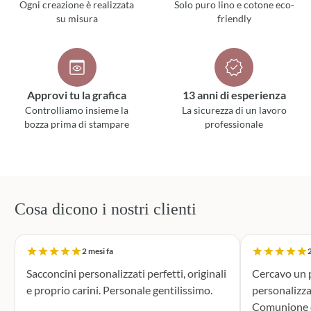
Ogni creazione è realizzata
Solo puro lino e cotone eco-
su misura
friendly
Approvi tu la grafica
13 anni di esperienza
Controlliamo insieme la
La sicurezza di un lavoro
bozza prima di stampare
professionale
Cosa dicono i nostri clienti
2 mesi fa
2
Sacconcini personalizzati perfetti, originali
Cercavo un p
e proprio carini. Personale gentilissimo.
personalizza
Comunione di mio n