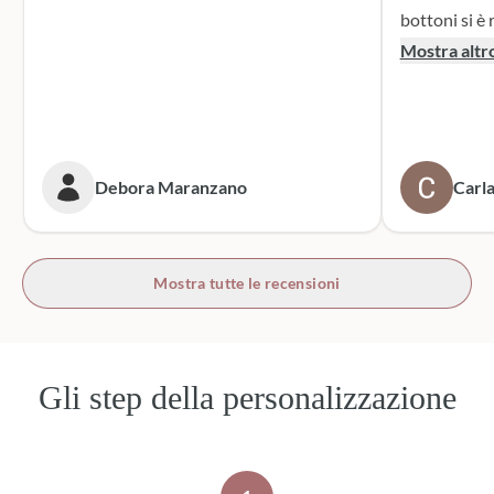
bottoni si è r
supporto dur
Mostra altr
dei sacchett
oltre le mie 
accattivante 
rivolgerò si
prossime cer
Debora Maranzano
Carla
bottoni!
Mostra tutte le recensioni
Gli step della personalizzazione