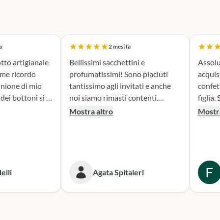
a
2 mesi fa
tto artigianale
Bellissimi sacchettini e
Assolu
ome ricordo
profumatissimi! Sono piaciuti
acquis
nione di mio
tantissimo agli invitati e anche
confet
noi siamo rimasti contenti.
figlia. Sono stata seguita con
erfetta. Il
Consigliato!
attenz
Mostra altro
Mostra
la fase di
nella 
sacchettini
prodotto. Il risultato
dato oltre le
bombon
isultato è
fatta e
ante e ne sono
Conse
elli
Agata Spitaleri
secondo
o per le
Sicura
e. Grazie,
per le
ni!