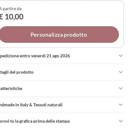
fetti e il fiocco che preferisci: il tessuto disponibile in
A partire da
one bianco, avorio o puro lino panna si adatta
€ 10,00
fettamente al tuo stile di matrimonio.
Personalizza prodotto
spedizione entro venerdì 21 ago 2026
tagli del prodotto
atteristiche
dmade in Italy & Tessuti naturali
rovi tu la grafica prima della stampa