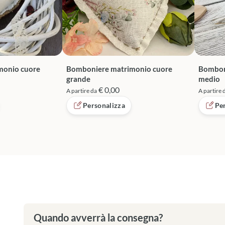
monio cuore
Bomboniere matrimonio cuore
Bombon
grande
medio
€ 0,00
A partire da
A partire 
Personalizza
Pe
Quando avverrà la consegna?