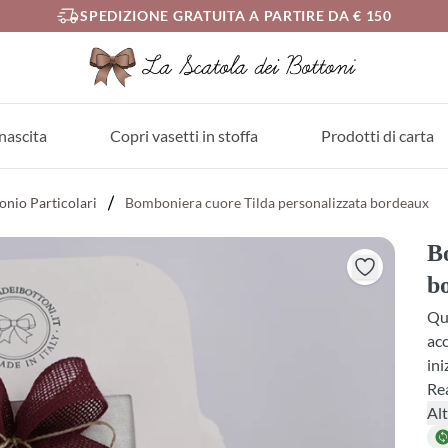
SPEDIZIONE GRATUITA A PARTIRE DA € 150
nascita
Copri vasetti in stoffa
Prodotti di carta
nio Particolari
Bomboniera cuore Tilda personalizzata bordeaux
B
b
Qu
acc
ini
Rea
im
Alt
car