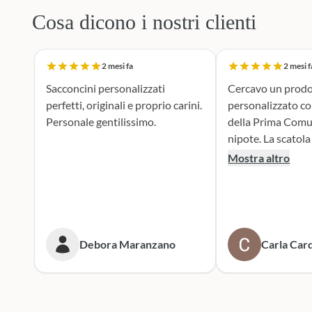
Cosa dicono i nostri clienti
2 mesi fa
2 mesi f
Sacconcini personalizzati
Cercavo un prodo
perfetti, originali e proprio carini.
personalizzato c
Personale gentilissimo.
della Prima Comu
nipote. La scatola dei bottoni si è
rivelata la scelta p
Mostra altro
supporto durante 
realizzazione dei 
portaconfetti è an
mie aspettive, il r
tenero e accattiv
Debora Maranzano
Carla Card
entusiasta. Mi rivolgerò
sicuramente a lor
prossime cerimoni
Scatola dei botto