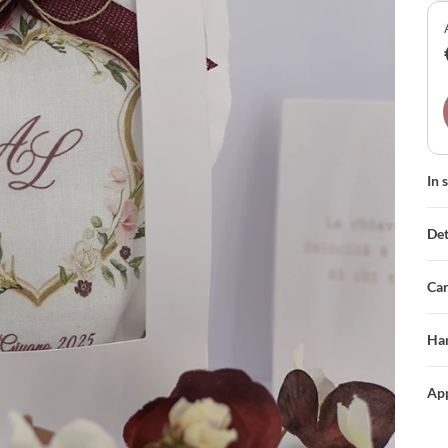
con
cot
per
In 
Det
Car
Han
App