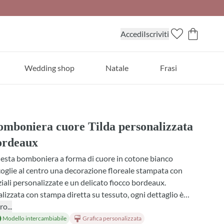
Accedi
Iscriviti
Wedding shop
Natale
Frasi
omboniera cuore Tilda personalizzata
ordeaux
esta bomboniera a forma di cuore in cotone bianco
oglie al centro una decorazione floreale stampata con
ziali personalizzate e un delicato fiocco bordeaux.
lizzata con stampa diretta su tessuto, ogni dettaglio è
presso con cura per creare una bomboniera matrimonio dal
ro...
attere artigianale. Scegli il profumo interno, il tipo di
Modello intercambiabile
Grafica personalizzata