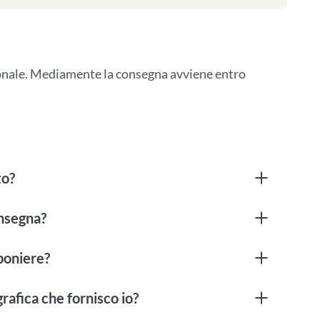
ionale. Mediamente la consegna avviene entro 
to?
onsegna?
boniere?
rafica che fornisco io?