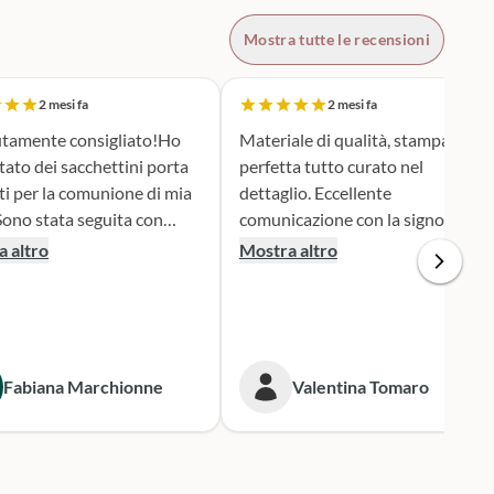
Mostra tutte le recensioni
2 mesi fa
2 mesi fa
tamente consigliato!Ho
Materiale di qualità, stampa
tato dei sacchettini porta
perfetta tutto curato nel
ti per la comunione di mia
dettaglio. Eccellente
comunicazione con la signora
ione e serietà nella scelta e
Silvia per qualsiasi cambiamento
 altro
Mostra altro
personalizzazione del
nella produzione e nel dare
 è stato una
informazioni. Spedizione veloce.
iera assai originale, ben
 secondo i miei desideri.
gna puntualissima
Fabiana Marchionne
Valentina Tomaro
 i tempi stabiliti.
mente mi rivolgerò a loro
 prossime occasioni.