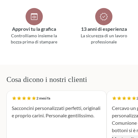
Approvi tu la grafica
13 anni di esperienza
Controlliamo insieme la
La sicurezza di un lavoro
bozza prima di stampare
professionale
Cosa dicono i nostri clienti
2 mesi fa
2
Sacconcini personalizzati perfetti, originali
Cercavo un p
e proprio carini. Personale gentilissimo.
personalizza
Comunione di mio n
bottoni si è r
supporto dur