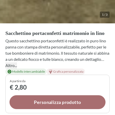
1
/
3
Sacchettino portaconfetti matrimonio in lino
Questo sacchettino portaconfetti è realizzato in puro lino
panna con stampa diretta personalizzabile, perfetto per le
tue bomboniere di matrimonio. Il tessuto naturale si abbina
a un delicato fiocco e tulle bianco, creando un dettaglio
elegante e raffinato. Puoi scegliere tra diverse opzioni di
Altro...
confetti, profumazioni e colori di nastro per renderlo
Modello intercambiabile
Grafica personalizzata
davvero unico e in linea con il tuo stile.
A partire da
€ 2,80
Personalizza prodotto