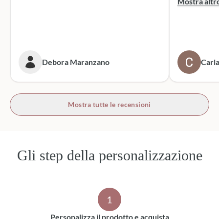
Mostra altr
dei sacchett
oltre le mie 
accattivante 
rivolgerò si
prossime cer
Debora Maranzano
Carla
bottoni!
Mostra tutte le recensioni
Gli step della personalizzazione
1
Personalizza il prodotto e acquista