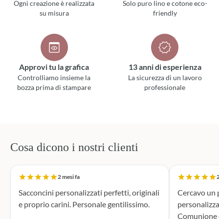
Ogni creazione è realizzata
Solo puro lino e cotone eco-
su misura
friendly
Approvi tu la grafica
13 anni di esperienza
Controlliamo insieme la
La sicurezza di un lavoro
bozza prima di stampare
professionale
Cosa dicono i nostri clienti
2 mesi fa
2
Sacconcini personalizzati perfetti, originali
Cercavo un p
e proprio carini. Personale gentilissimo.
personalizza
Comunione di mio n