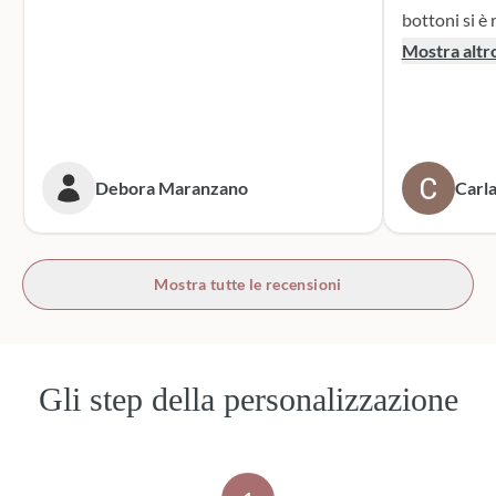
bottoni si è r
supporto dur
Mostra altr
dei sacchett
oltre le mie 
accattivante 
rivolgerò si
prossime cer
Debora Maranzano
Carla
bottoni!
Mostra tutte le recensioni
Gli step della personalizzazione