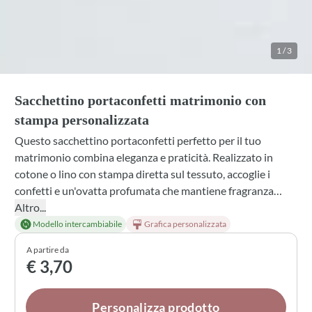
1
/
3
Sacchettino portaconfetti matrimonio con
stampa personalizzata
Questo sacchettino portaconfetti perfetto per il tuo
matrimonio combina eleganza e praticità. Realizzato in
cotone o lino con stampa diretta sul tessuto, accoglie i
confetti e un'ovatta profumata che mantiene fragranza
delicata nel tempo. Puoi scegliere tra diverse profumazioni,
Altro...
colori di nastro e fiocco, e persino aggiungere una scatola
Modello intercambiabile
Grafica personalizzata
coordinata. Un dettaglio personalizzato che trasforma ogni
A partire da
bomboniera in un ricordo speciale per i tuoi ospiti.
€ 3,70
Personalizza prodotto