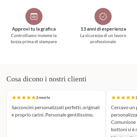
Approvi tu la grafica
13 anni di esperienza
Controlliamo insieme la
La sicurezza di un lavoro
bozza prima di stampare
professionale
Cosa dicono i nostri clienti
2 mesi fa
2
Sacconcini personalizzati perfetti, originali
Cercavo un p
e proprio carini. Personale gentilissimo.
personalizza
Comunione di mio n
bottoni si è r
supporto dur