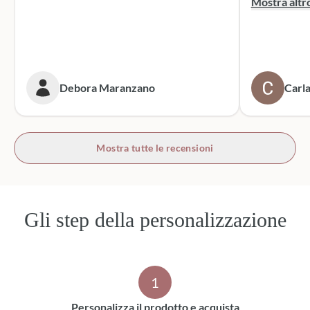
Mostra altr
dei sacchett
oltre le mie 
accattivante 
rivolgerò si
prossime cer
Debora Maranzano
Carla
bottoni!
Mostra tutte le recensioni
Gli step della personalizzazione
1
Personalizza il prodotto e acquista