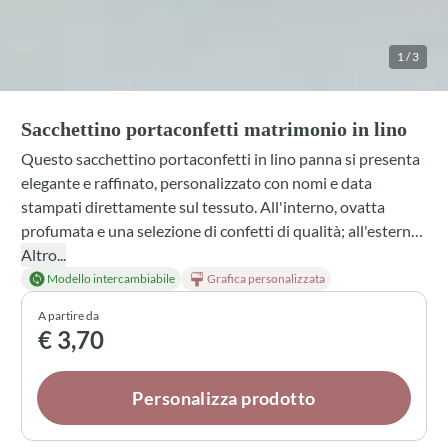
1
/
3
Sacchettino portaconfetti matrimonio in lino
Questo sacchettino portaconfetti in lino panna si presenta
elegante e raffinato, personalizzato con nomi e data
stampati direttamente sul tessuto. All'interno, ovatta
profumata e una selezione di confetti di qualità; all'esterno,
un tulle bianco legato con nastro in tonalità delicate
Altro...
completano la bomboniera. Scegli tra diverse profumazioni,
Modello intercambiabile
Grafica personalizzata
colori di tessuto e finiture per creare un ricordo unico del
A partire da
tuo matrimonio, con la possibilità di aggiungere una scatola
€ 3,70
di presentazione.
Personalizza prodotto