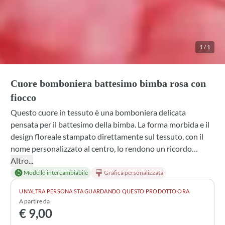
1
/
1
Cuore bomboniera battesimo bimba rosa con
fiocco
Questo cuore in tessuto è una bomboniera delicata
pensata per il battesimo della bimba. La forma morbida e il
design floreale stampato direttamente sul tessuto, con il
nome personalizzato al centro, lo rendono un ricordo
speciale e intimo. Puoi scegliere tra cotone bianco, cotone
Altro...
avorio o puro lino panna, abbinare il fiocco del colore che
Modello intercambiabile
Grafica personalizzata
preferisci e decidere se arricchirlo con confetti e
UN'ALTRA PERSONA STA GUARDANDO QUESTO PRODOTTO ORA
profumazioni naturali come lavanda, mughetto o
A partire da
gelsomino. Un gesto elegante che racchiude dolcezza e cura
€ 9,00
nei dettagli.