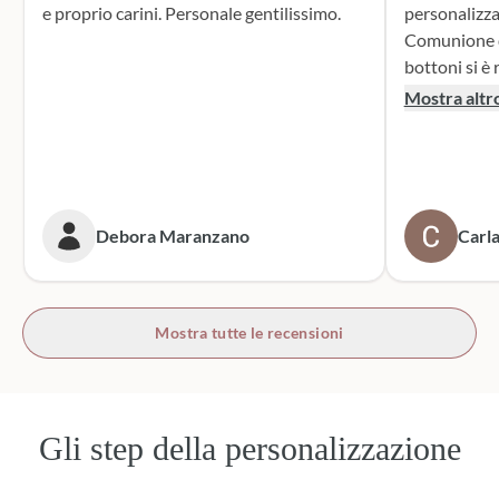
e proprio carini. Personale gentilissimo.
personalizza
Comunione di mio n
bottoni si è r
supporto dur
Mostra altr
dei sacchett
oltre le mie 
accattivante 
rivolgerò si
prossime cer
Debora Maranzano
Carla
bottoni!
Mostra tutte le recensioni
Gli step della personalizzazione