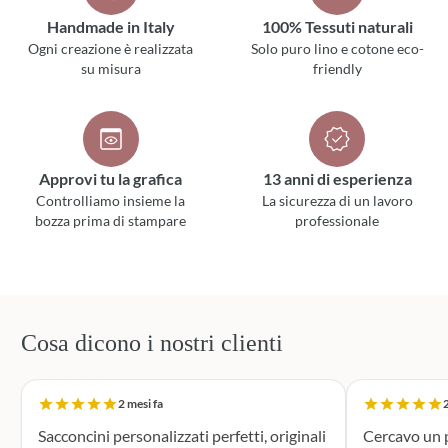
Handmade in Italy
100% Tessuti naturali
Ogni creazione è realizzata
Solo puro lino e cotone eco-
su misura
friendly
Approvi tu la grafica
13 anni di esperienza
Controlliamo insieme la
La sicurezza di un lavoro
bozza prima di stampare
professionale
Cosa dicono i nostri clienti
2 mesi fa
2
Sacconcini personalizzati perfetti, originali
Cercavo un p