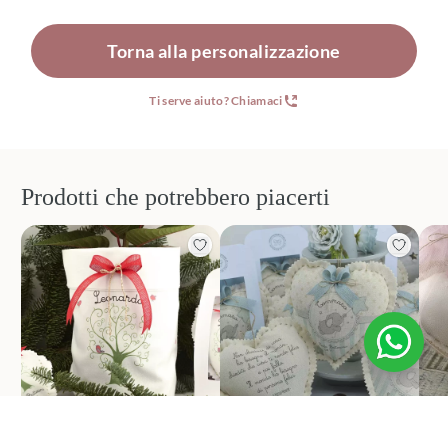
Torna alla personalizzazione
Ti serve aiuto? Chiamaci
Prodotti che potrebbero piacerti
Bomboniere nascita e
Bomboniere nascita e
Bo