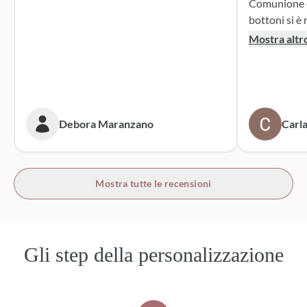
Comunione di mio n
bottoni si è r
supporto dur
Mostra altr
dei sacchett
oltre le mie 
accattivante 
rivolgerò si
prossime cer
Debora Maranzano
Carla
bottoni!
Mostra tutte le recensioni
Gli step della personalizzazione