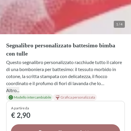
1
/
4
Segnalibro personalizzato battesimo bimba
con tulle
Questo segnalibro personalizzato racchiude tutto il calore
di una bomboniera per battesimo: il tessuto morbido in
cotone, la scritta stampata con delicatezza, il fiocco
coordinato e il profumo di fiori di lavanda che lo
accompagna. Un ricordo elegante che unisce utilità e
Altro...
sentimento, perfetto per trasformare un momento speciale
Modello intercambiabile
Grafica personalizzata
in un dono che resterà. Disponibile in diverse combinazioni
A partire da
di colori, nastri e confetti per adattarsi al tuo stile.
€ 2,90