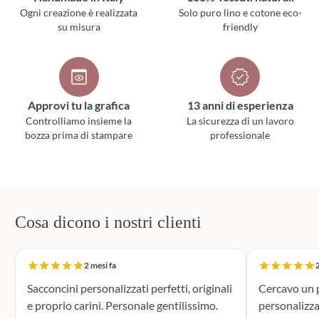
Ogni creazione è realizzata
Solo puro lino e cotone eco-
su misura
friendly
Approvi tu la grafica
13 anni di esperienza
Controlliamo insieme la
La sicurezza di un lavoro
bozza prima di stampare
professionale
Cosa dicono i nostri clienti
2 mesi fa
2
Sacconcini personalizzati perfetti, originali
Cercavo un p
e proprio carini. Personale gentilissimo.
personalizza