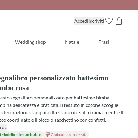
Accedi
Iscriviti
Wedding shop
Natale
Frasi
gnalibro personalizzato battesimo
imba rosa
esto segnalibro personalizzato per battesimo bimba
bina delicatezza e praticità. Il tessuto in cotone accoglie
 decorazione stampata direttamente sulla trama, mentre il
cco coordinato e il piccolo sacchettino con confetti
ndono ogni pezzo unico. Perfetto come bomboniera per
ro...
cita e battesimo, si personalizza nei colori di nastro e
Modello intercambiabile
Grafica personalizzata