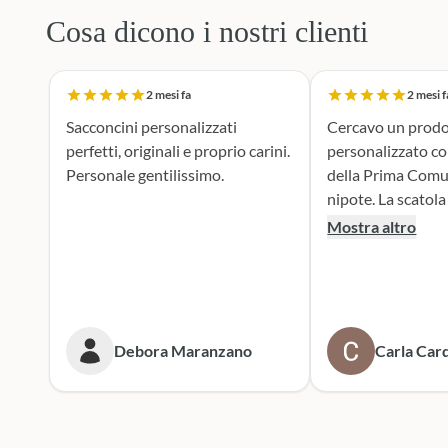
Cosa dicono i nostri clienti
2 mesi fa
2 mesi f
Sacconcini personalizzati
Cercavo un prodo
perfetti, originali e proprio carini.
personalizzato c
Personale gentilissimo.
della Prima Comu
nipote. La scatola dei bottoni si è
rivelata la scelta p
Mostra altro
supporto durante 
realizzazione dei 
portaconfetti è an
mie aspettive, il r
tenero e accattiv
Debora Maranzano
Carla Card
entusiasta. Mi rivolgerò
sicuramente a lor
prossime cerimoni
Scatola dei botto