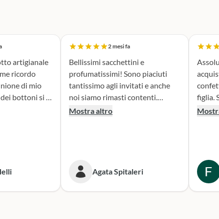
a
2 mesi fa
tto artigianale
Bellissimi sacchettini e
Assolu
ome ricordo
profumatissimi! Sono piaciuti
acquis
nione di mio
tantissimo agli invitati e anche
confet
noi siamo rimasti contenti.
figlia. Sono stata seguita con
erfetta. Il
Consigliato!
attenz
Mostra altro
Mostra
la fase di
nella 
sacchettini
prodotto. Il risultato
dato oltre le
bombon
isultato è
fatta e
ante e ne sono
Conse
elli
Agata Spitaleri
secondo
o per le
Sicura
e. Grazie,
per le
ni!