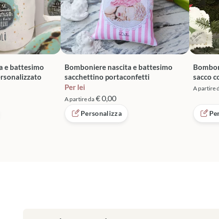
a e battesimo
Bomboniere nascita e battesimo
Bomboni
ersonalizzato
sacchettino portaconfetti
sacco c
Per lei
A partire 
€ 0,00
A partire da
Personalizza
Pe