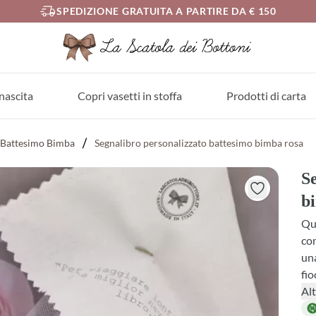
SPEDIZIONE GRATUITA A PARTIRE DA € 150
nascita
Copri vasetti in stoffa
Prodotti di carta
Battesimo Bimba
Segnalibro personalizzato battesimo bimba rosa
Se
b
Qu
com
una
fio
re
Alt
nas