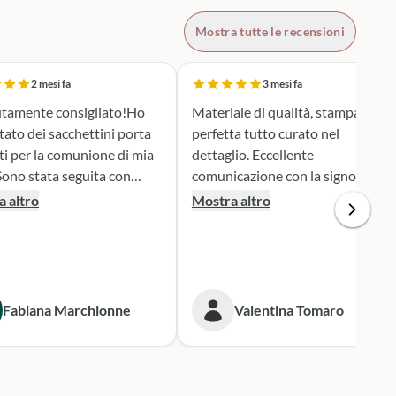
Mostra tutte le recensioni
2 mesi fa
3 mesi fa
tamente consigliato!Ho
Materiale di qualità, stampa
tato dei sacchettini porta
perfetta tutto curato nel
ti per la comunione di mia
dettaglio. Eccellente
comunicazione con la signora
ione e serietà nella scelta e
Silvia per qualsiasi cambiamento
 altro
Mostra altro
personalizzazione del
nella produzione e nel dare
 è stato una
informazioni. Spedizione veloce.
iera assai originale, ben
 secondo i miei desideri.
gna puntualissima
Fabiana Marchionne
Valentina Tomaro
 i tempi stabiliti.
mente mi rivolgerò a loro
 prossime occasioni.