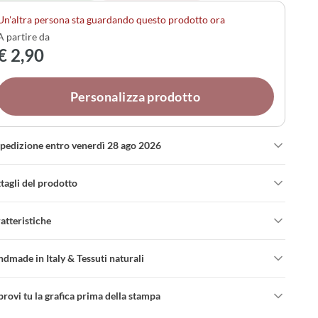
cco per adattarsi al tuo stile. Puoi scegliere anche la
Un'altra persona sta guardando questo prodotto ora
fumazione ai fiori di lavanda per un tocco ancora più
A partire da
ciale.
€ 2,90
Personalizza prodotto
spedizione entro venerdì 28 ago 2026
tagli del prodotto
atteristiche
dmade in Italy & Tessuti naturali
rovi tu la grafica prima della stampa