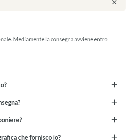
ionale. Mediamente la consegna avviene entro 
to?
onsegna?
boniere?
rafica che fornisco io?