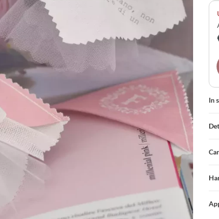
fio
pro
spe
In 
Det
Car
Han
App