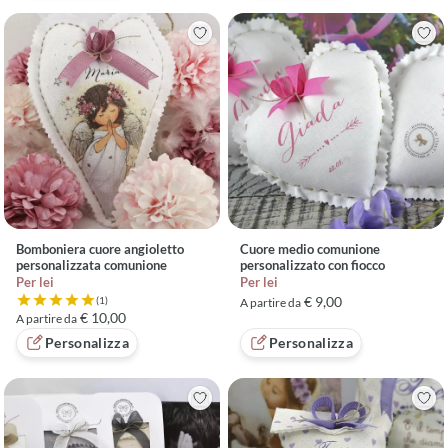
Bomboniera cuore angioletto
Cuore medio comunione
personalizzata comunione
personalizzato con fiocco
Per lei
Per lei
€ 9,00
(1)
A partire da
Valutazione 5 su 5 basata su 1 recensioni
€ 10,00
A partire da
Personalizza
Personalizza