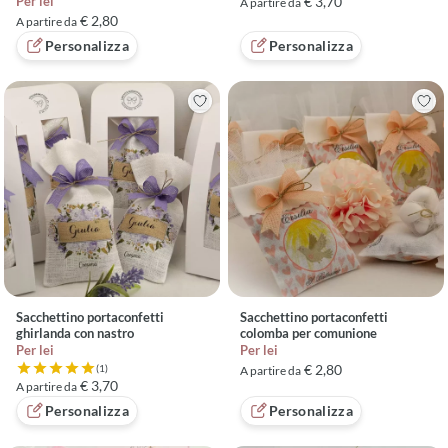
personalizzato
Per lei
€ 3,70
A partire da
€ 2,80
A partire da
Personalizza
Personalizza
Sacchettino portaconfetti
Sacchettino portaconfetti
ghirlanda con nastro
colomba per comunione
Per lei
Per lei
€ 2,80
(1)
A partire da
Valutazione 5 su 5 basata su 1 recensioni
€ 3,70
A partire da
Personalizza
Personalizza