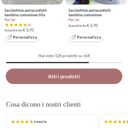
Sacchettino portaconfetti
Sacchettino portaconfetti
bambina comunione lilla
bambina comunione
Per lei
Per lei
€ 3,70
(1)
A partire da
Valutazione 5 su 5 basata su 1 recensioni
€ 3,70
A partire da
Personalizza
Personalizza
Hai visto
120
prodotti su 168
Caricati 120 di 168 prodotti
Altri prodotti
Cosa dicono i nostri clienti
2 mesi fa
2