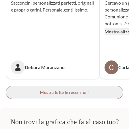
Sacconcini personalizzati perfetti, originali
Cercavo un p
e proprio carini. Personale gentilissimo.
personalizza
Comunione di mio n
bottoni si è r
supporto dur
Mostra altr
dei sacchett
oltre le mie 
accattivante 
rivolgerò si
prossime cer
Debora Maranzano
Carla
bottoni!
Mostra tutte le recensioni
Non trovi la grafica che fa al caso tuo?