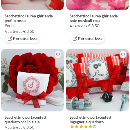
Sacchettino laurea ghirlanda
Sacchettino laurea ghirlanda
profilo rosso
note musicali rosa
Per lei
€ 3,50
A partire da
€ 3,50
A partire da
Personalizza
Personalizza
Sacchettino portaconfetti
Sacchettino portaconfetti
quadrato con iniziale
ingegneria quadrato
personalizzato
€ 3,50
(1)
A partire da
Valutazione 5 su 5 basata su 1