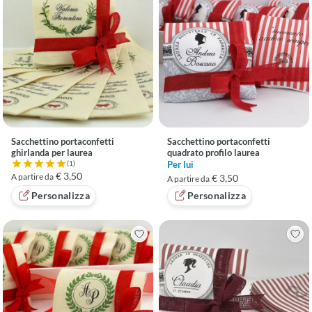
Sacchettino portaconfetti
Sacchettino portaconfetti
ghirlanda per laurea
quadrato profilo laurea
Per lui
(1)
Valutazione 5 su 5 basata su 1 recensioni
€ 3,50
A partire da
€ 3,50
A partire da
Personalizza
Personalizza