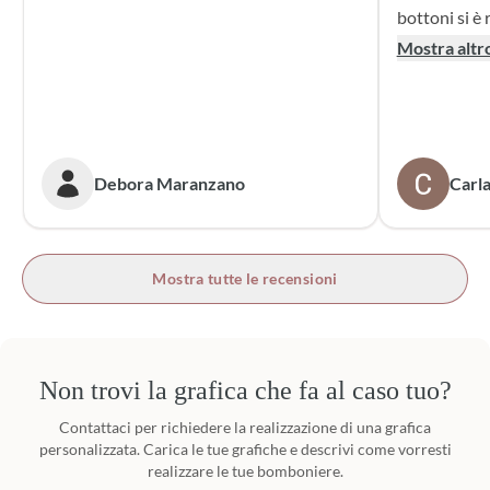
bottoni si è r
supporto dur
Mostra altr
dei sacchett
oltre le mie 
accattivante 
rivolgerò si
prossime cer
Debora Maranzano
Carla
bottoni!
Mostra tutte le recensioni
Non trovi la grafica che fa al caso tuo?
Contattaci per richiedere la realizzazione di una grafica
personalizzata. Carica le tue grafiche e descrivi come vorresti
realizzare le tue bomboniere.