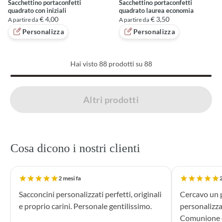
Sacchettino portaconfetti
Sacchettino portaconfetti
quadrato con iniziali
quadrato laurea economia
€ 4,00
€ 3,50
A partire da
A partire da
Personalizza
Personalizza
Hai visto
88
prodotti su 88
Caricati 88 di 88 prodotti
Altri prodotti
Cosa dicono i nostri clienti
2 mesi fa
2
Sacconcini personalizzati perfetti, originali
Cercavo un p
e proprio carini. Personale gentilissimo.
personalizza
Comunione di mio n