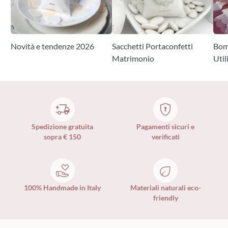
Novità e tendenze 2026
Sacchetti Portaconfetti
Bom
Matrimonio
Util
Spedizione gratuita
Pagamenti sicuri e
sopra € 150
verificati
100% Handmade in Italy
Materiali naturali eco-
friendly