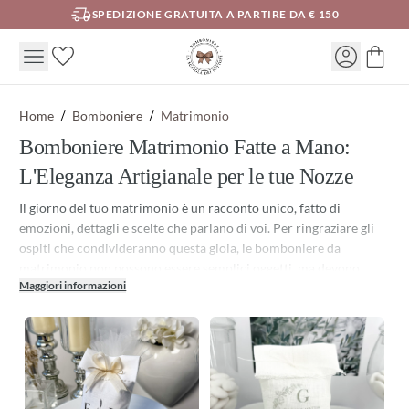
SPEDIZIONE GRATUITA A PARTIRE DA € 150
Home
Bomboniere
Matrimonio
Bomboniere Matrimonio Fatte a Mano:
L'Eleganza Artigianale per le tue Nozze
Il giorno del tuo matrimonio è un racconto unico, fatto di
emozioni, dettagli e scelte che parlano di voi. Per ringraziare gli
ospiti che condivideranno questa gioia, le bomboniere da
matrimonio non possono essere semplici oggetti, ma devono
Maggiori informazioni
trasmettere calore e autenticità. Realizziamo bomboniere
matrimonio artigianali e originali, cucite con passione e dedizione
nel nostro laboratorio. Ogni creazione è rigorosamente 100%
Handmade in Italy, pensata per chi cerca un'alternativa elegante e
ricercata alla classica bomboniera prodotta in serie.
Siamo convinti che la vera eleganza risieda nella semplicità e nel