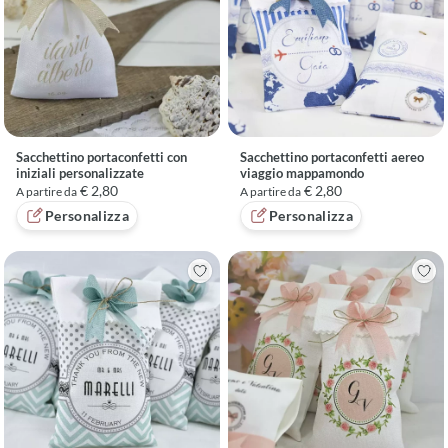
ispirare dall'artigianato italiano. Se non trovi la grafica che fa al
caso tuo, contattaci direttamente: progetteremo insieme il design
su misura per celebrare il vostro giorno più bello.
Sacchettino portaconfetti con
Sacchettino portaconfetti aereo
iniziali personalizzate
viaggio mappamondo
€ 2,80
€ 2,80
A partire da
A partire da
Personalizza
Personalizza