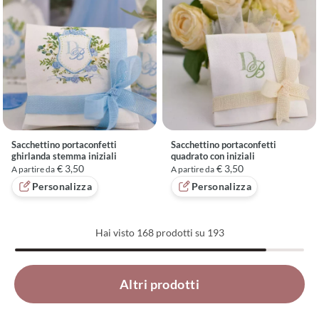
Sacchettino portaconfetti
Sacchettino portaconfetti
ghirlanda stemma iniziali
quadrato con iniziali
€ 3,50
€ 3,50
A partire da
A partire da
Personalizza
Personalizza
Hai visto
168
prodotti su 193
Caricati 168 di 193 prodotti
Altri prodotti