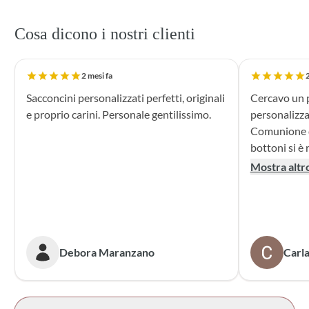
Cosa dicono i nostri clienti
2 mesi fa
2
Sacconcini personalizzati perfetti, originali
Cercavo un p
e proprio carini. Personale gentilissimo.
personalizza
Comunione di mio n
bottoni si è r
supporto dur
Mostra altr
dei sacchett
oltre le mie 
accattivante 
rivolgerò si
prossime cer
Debora Maranzano
Carla
bottoni!