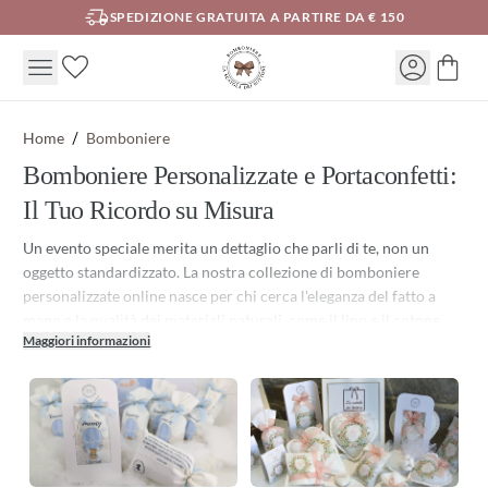
SPEDIZIONE GRATUITA A PARTIRE DA € 150
Home
Bomboniere
Bomboniere Personalizzate e Portaconfetti:
Il Tuo Ricordo su Misura
Un evento speciale merita un dettaglio che parli di te, non un
oggetto standardizzato. La nostra collezione di bomboniere
personalizzate online nasce per chi cerca l'eleganza del fatto a
mano e la qualità dei materiali naturali, come il lino e il cotone,
Maggiori informazioni
lontani dalla produzione industriale di massa.
Crea la tua Bomboniera Personalizzata! Che tu stia organizzando
un Matrimonio, un Battesimo o una Laurea, qui troverai la base
perfetta per il tuo regalo agli ospiti. A differenza delle classiche
opzioni, le nostre creazioni permettono una personalizzazione
profonda grazie alla stampa diretta su tessuto e alla cura