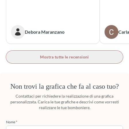
dei sacchett
oltre le mie 
accattivante 
rivolgerò si
prossime cer
Debora Maranzano
Carla
bottoni!
Mostra tutte le recensioni
Non trovi la grafica che fa al caso tuo?
Contattaci per richiedere la realizzazione di una grafica
personalizzata. Carica le tue grafiche e descrivi come vorresti
realizzare le tue bomboniere.
Nome