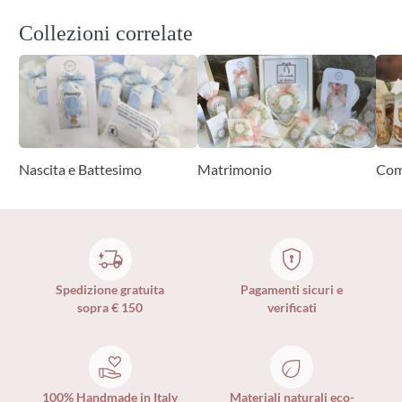
Collezioni correlate
Nascita e Battesimo
Matrimonio
Com
Spedizione gratuita
Pagamenti sicuri e
sopra € 150
verificati
100% Handmade in Italy
Materiali naturali eco-