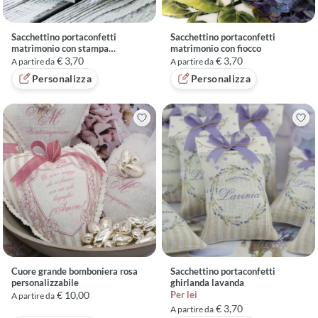
Sacchettino portaconfetti
Sacchettino portaconfetti
matrimonio con stampa
matrimonio con fiocco
personalizzata
€ 3,70
€ 3,70
A partire da
A partire da
Personalizza
Personalizza
Cuore grande bomboniera rosa
Sacchettino portaconfetti
personalizzabile
ghirlanda lavanda
€ 10,00
Per lei
A partire da
€ 3,70
A partire da