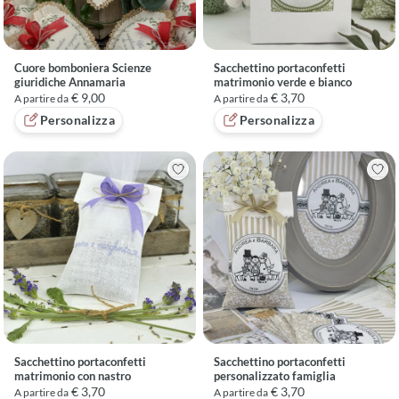
Cuore bomboniera Scienze
Sacchettino portaconfetti
giuridiche Annamaria
matrimonio verde e bianco
€ 9,00
€ 3,70
A partire da
A partire da
Personalizza
Personalizza
Sacchettino portaconfetti
Sacchettino portaconfetti
matrimonio con nastro
personalizzato famiglia
€ 3,70
€ 3,70
A partire da
A partire da