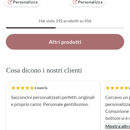
Personalizza
Personalizza
Hai visto
192
prodotti su 456
Caricati 192 di 456 prodotti
Altri prodotti
Cosa dicono i nostri clienti
2 mesi fa
2
Sacconcini personalizzati perfetti, originali
Cercavo un p
e proprio carini. Personale gentilissimo.
personalizza
Comunione di mio n
bottoni si è r
supporto dur
Mostra altr