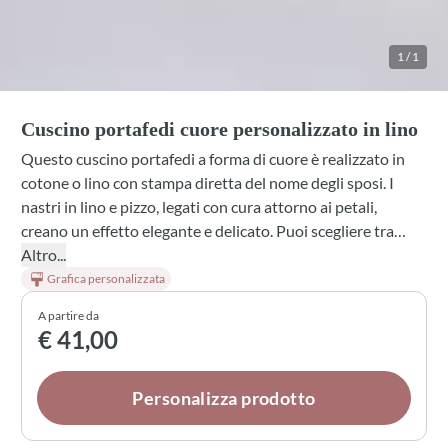
1
/
1
Cuscino portafedi cuore personalizzato in lino
Questo cuscino portafedi a forma di cuore è realizzato in
cotone o lino con stampa diretta del nome degli sposi. I
nastri in lino e pizzo, legati con cura attorno ai petali,
creano un effetto elegante e delicato. Puoi scegliere tra
diverse combinazioni di colori e materiali per adattarlo
Altro...
perfettamente al tuo stile di cerimonia. La
Grafica personalizzata
personalizzazione lo rende un dettaglio davvero unico per
A partire da
custodire le fedi durante il grande giorno.
€ 41,00
Personalizza prodotto