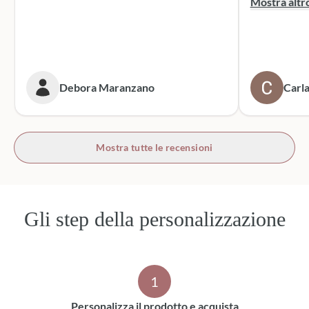
Mostra altr
dei sacchett
oltre le mie 
accattivante 
rivolgerò si
prossime cer
Debora Maranzano
Carla
bottoni!
Mostra tutte le recensioni
Gli step della personalizzazione
1
Personalizza il prodotto e acquista