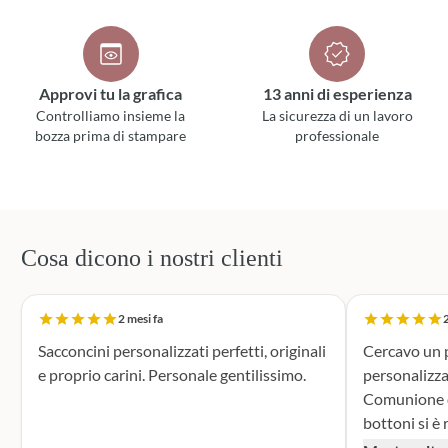
Approvi tu la grafica
13 anni di esperienza
Controlliamo insieme la
La sicurezza di un lavoro
bozza prima di stampare
professionale
Cosa dicono i nostri clienti
2 mesi fa
2
Sacconcini personalizzati perfetti, originali
Cercavo un p
e proprio carini. Personale gentilissimo.
personalizza
Comunione di mio n
bottoni si è r
supporto dur