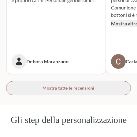
e proprio carini. Personale gentilissimo.
personalizza
Comunione di mio n
bottoni si è r
supporto dur
Mostra altr
dei sacchett
oltre le mie 
accattivante 
rivolgerò si
prossime cer
Debora Maranzano
Carla
bottoni!
Mostra tutte le recensioni
Gli step della personalizzazione