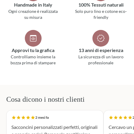
Handmade in Italy
100% Tessuti naturali
Ogni creazione è realizzata
Solo puro lino e cotone eco-
su misura
friendly
Approvi tu la grafica
13 anni di esperienza
Controlliamo insieme la
La sicurezza di un lavoro
bozza prima di stampare
professionale
Cosa dicono i nostri clienti
2 mesi fa
2
Sacconcini personalizzati perfetti, originali
Cercavo un p