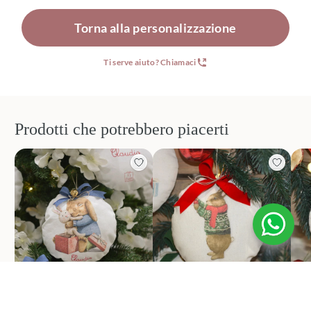
Torna alla personalizzazione
Ti serve aiuto? Chiamaci
Prodotti che potrebbero piacerti
Natale palline di natale
Natale palline di natale
Nat