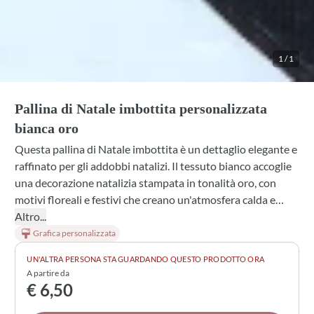
1
/
1
Pallina di Natale imbottita personalizzata
bianca oro
Questa pallina di Natale imbottita è un dettaglio elegante e
raffinato per gli addobbi natalizi. Il tessuto bianco accoglie
una decorazione natalizia stampata in tonalità oro, con
motivi floreali e festivi che creano un'atmosfera calda e
sofisticata. La struttura imbottita le conferisce una
Altro...
consistenza morbida e la rende uno speciale gadget da
Grafica personalizzata
appendere o regalare. Perfetta da personalizzare con
UN'ALTRA PERSONA STA GUARDANDO QUESTO PRODOTTO ORA
scritte o dettagli su misura, diventa un ricordo unico per chi
A partire da
desideri sorprendere con uno stile senza tempo.
€ 6,50