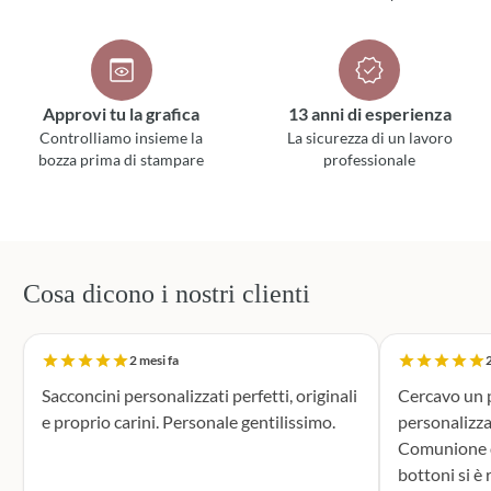
Approvi tu la grafica
13 anni di esperienza
Controlliamo insieme la
La sicurezza di un lavoro
bozza prima di stampare
professionale
Cosa dicono i nostri clienti
2 mesi fa
2
Sacconcini personalizzati perfetti, originali
Cercavo un p
e proprio carini. Personale gentilissimo.
personalizza
Comunione di mio n
bottoni si è r