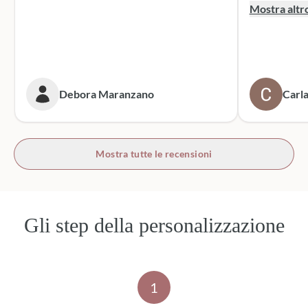
supporto dur
Mostra altr
dei sacchett
oltre le mie 
accattivante 
rivolgerò si
prossime cer
Debora Maranzano
Carla
bottoni!
Mostra tutte le recensioni
Gli step della personalizzazione
1