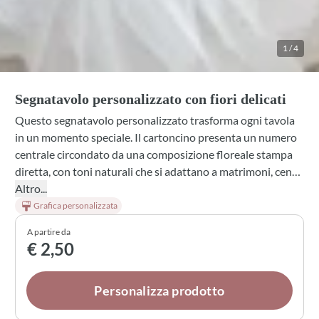
1
/
4
Segnatavolo personalizzato con fiori delicati
Questo segnatavolo personalizzato trasforma ogni tavola
in un momento speciale. Il cartoncino presenta un numero
centrale circondato da una composizione floreale stampa
diretta, con toni naturali che si adattano a matrimoni, cene
eleganti e occasioni raffinate. Disponibile in cartoncino
Altro...
bianco o avorio, è lo strumento perfetto per guidare i tuoi
Grafica personalizzata
ospiti ai loro posti con stile e cura.
A partire da
€ 2,50
Personalizza prodotto