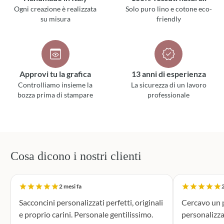
Ogni creazione è realizzata
Solo puro lino e cotone eco-
su misura
friendly
Approvi tu la grafica
13 anni di esperienza
Controlliamo insieme la
La sicurezza di un lavoro
bozza prima di stampare
professionale
Cosa dicono i nostri clienti
2 mesi fa
2
Sacconcini personalizzati perfetti, originali
Cercavo un p
e proprio carini. Personale gentilissimo.
personalizza