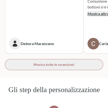
Comunione di mio n
bottoni si è r
supporto dur
Mostra altr
dei sacchett
oltre le mie 
accattivante 
rivolgerò si
prossime cer
Debora Maranzano
Carla
bottoni!
Mostra tutte le recensioni
Gli step della personalizzazione