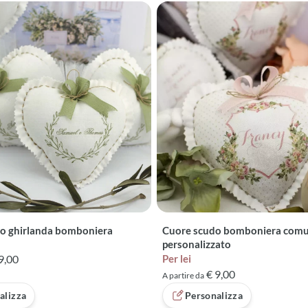
o ghirlanda bomboniera
Cuore scudo bomboniera com
personalizzato
9,00
Per lei
€ 9,00
A partire da
alizza
Personalizza