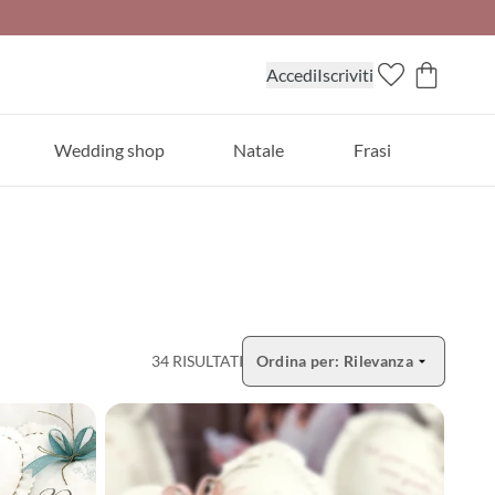
Accedi
Iscriviti
Wedding shop
Natale
Frasi
34 RISULTATI
Ordina per:
Rilevanza
Apri selezione ordinamento