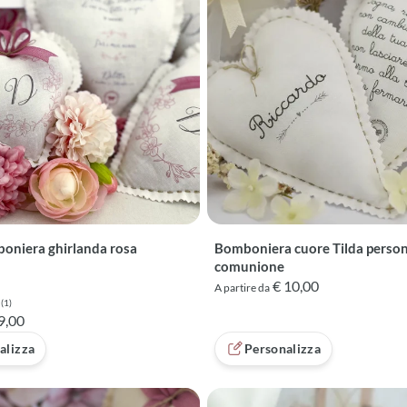
oniera ghirlanda rosa
Bomboniera cuore Tilda person
comunione
€ 10,00
A partire da
(1)
 5 su 5 basata su 1 recensioni
9,00
alizza
Personalizza