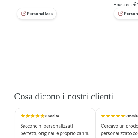
€ 
A partire da
Personalizza
Person
Caricati 24 di 34 prodotti
Cosa dicono i nostri clienti
2 mesi fa
2 mesi f
Sacconcini personalizzati
Cercavo un prodo
perfetti, originali e proprio carini.
personalizzato c