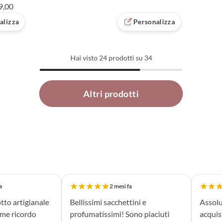
9,00
alizza
Personalizza
Hai visto
24
prodotti su 34
Altri prodotti
a
2 mesi fa
tto artigianale
Bellissimi sacchettini e
Assolu
ome ricordo
profumatissimi! Sono piaciuti
acquis