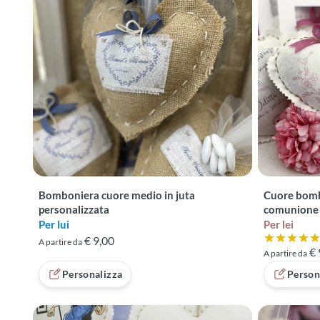
Bomboniera cuore medio in juta
Cuore bomb
personalizzata
comunione
Per lui
Per lei
€ 9,00
A partire da
Valutazione
€ 
A partire da
Personalizza
Person