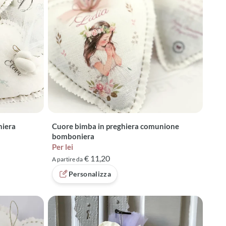
niera
Cuore bimba in preghiera comunione
bomboniera
Per lei
€ 11,20
A partire da
Personalizza