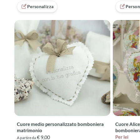
Personalizza
Person
Cuore medio personalizzato bomboniera
Cuore Alice
matrimonio
bombonier
€ 9,00
Per lei
A partire da