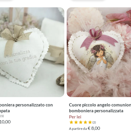
oniera personalizzato con
Cuore piccolo angelo comunio
mpata
bomboniera personalizzata
(1)
Per lei
 5 su 5 basata su 1 recensioni
10,00
(2)
Valutazione 5 su 5 basata su 2 
€ 8,00
A partire da