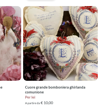
ne
Cuore grande bomboniera ghirlanda
comunione
Per lei
€ 10,00
A partire da
recensioni