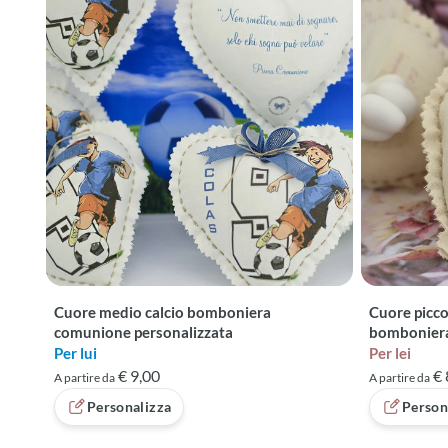
Cuore medio calcio bomboniera
Cuore picco
comunione personalizzata
bomboniera
Per lui
Per lei
€ 9,00
€ 
A partire da
A partire da
Personalizza
Person