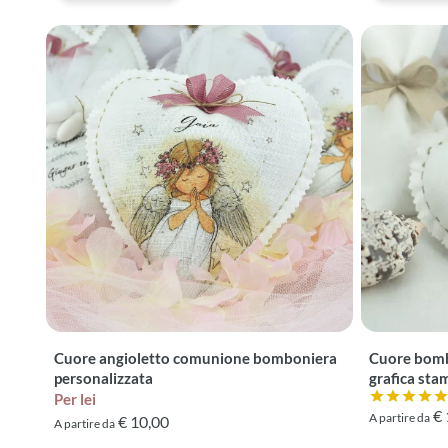
Cuore angioletto comunione bomboniera
Cuore bomb
personalizzata
grafica sta
Per lei
Valutazione
€ 
A partire da
€ 10,00
A partire da