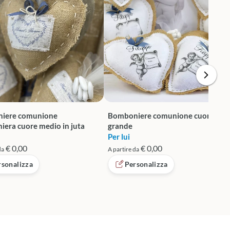
iere comunione
Bomboniere comunione cuore
era cuore medio in juta
grande
Per lui
€ 0,00
€ 0,00
da
A partire da
rsonalizza
Personalizza