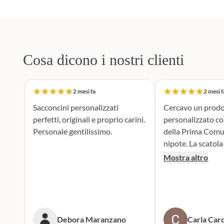
Cosa dicono i nostri clienti
2 mesi fa
2 mesi f
Sacconcini personalizzati
Cercavo un prodo
perfetti, originali e proprio carini.
personalizzato c
Personale gentilissimo.
della Prima Comu
nipote. La scatola dei bottoni si è
rivelata la scelta p
Mostra altro
supporto durante 
realizzazione dei 
portaconfetti è an
mie aspettive, il r
tenero e accattiv
Debora Maranzano
Carla Card