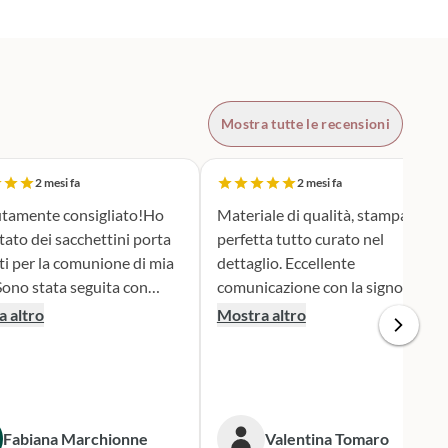
Mostra tutte le recensioni
2 mesi fa
2 mesi fa
tamente consigliato!Ho
Materiale di qualità, stampa
tato dei sacchettini porta
perfetta tutto curato nel
ti per la comunione di mia
dettaglio. Eccellente
comunicazione con la signora
ione e serietà nella scelta e
Silvia per qualsiasi cambiamento
 altro
Mostra altro
personalizzazione del
nella produzione e nel dare
 è stato una
informazioni. Spedizione veloce.
iera assai originale, ben
 secondo i miei desideri.
gna puntualissima
Fabiana Marchionne
Valentina Tomaro