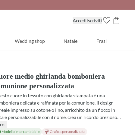
Accedi
Iscriviti
Wedding shop
Natale
Frasi
uore medio ghirlanda bomboniera
omunione personalizzata
sto cuore in tessuto con ghirlanda stampata è una
boniera delicata e raffinata per la comunione. Il design
reale impresso su cotone o lino, arricchito da un fiocco in
ta e personalizzabile con il nome, crea un ricordo prezioso e
gibile. Scegli tra diverse profumazioni, confetti assortiti e
ro...
ianti di colore per adattare ogni dettaglio al tema della
Modello intercambiabile
Grafica personalizzata