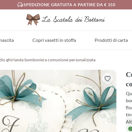
SPEDIZIONE GRATUITA A PARTIRE DA € 150
nascita
Copri vasetti in stoffa
Prodotti di carta
io ghirlanda bomboniera comunione personalizzata
C
c
Que
bom
flo
tin
tan
Alt
var