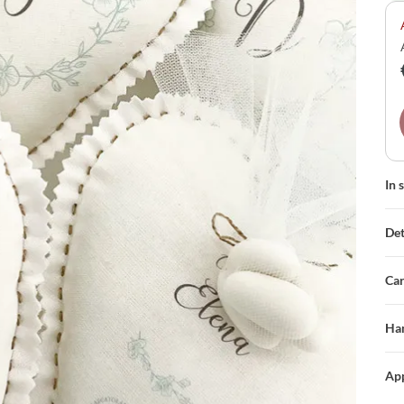
cel
In 
Det
Car
Han
App