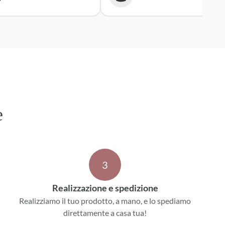
 i tempi stabiliti.
mente mi rivolgerò a loro
 prossime occasioni.
e
3
Realizzazione e spedizione
Realizziamo il tuo prodotto, a mano, e lo spediamo
direttamente a casa tua!