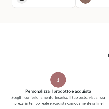
entusiasta. Mi rivolgerò
sicuramente a lor
prossime cerimoni
Scatola dei botto
1
Personalizza il prodotto e acquista
Scegli il confezionamento, inserisci il tuo testo, visualizza
i prezzi in tempo reale e acquista comodamente online!