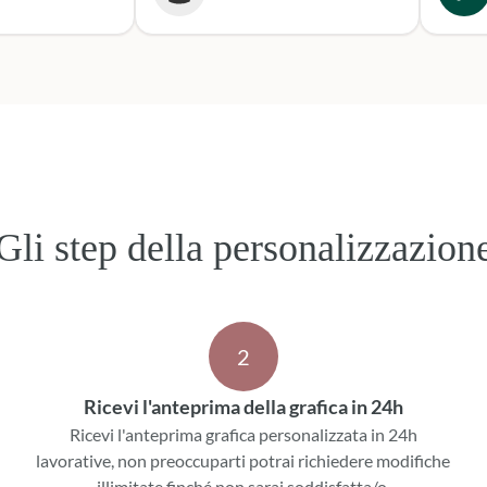
secondo
o per le
Sicura
e. Grazie,
per le
ni!
Gli step della personalizzazion
2
Ricevi l'anteprima della grafica in 24h
Ricevi l'anteprima grafica personalizzata in 24h
lavorative, non preoccuparti potrai richiedere modifiche
illimitate finché non sarai soddisfatta/o.