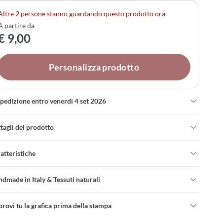
ebrazione.
Altre 2 persone stanno guardando questo prodotto ora
A partire da
€ 9,00
Personalizza prodotto
spedizione entro venerdì 4 set 2026
tagli del prodotto
atteristiche
dmade in Italy & Tessuti naturali
rovi tu la grafica prima della stampa