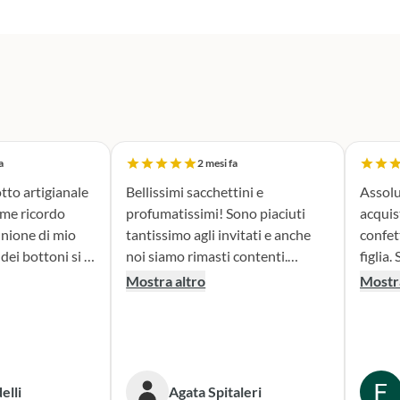
a
2 mesi fa
tto artigianale
Bellissimi sacchettini e
Assolu
ome ricordo
profumatissimi! Sono piaciuti
acquis
nione di mio
tantissimo agli invitati e anche
confet
noi siamo rimasti contenti.
figlia. Sono stata seguita con
erfetta. Il
Consigliato!
attenz
Mostra altro
Mostra
la fase di
nella 
sacchettini
prodotto. Il risultato
dato oltre le
bombon
isultato è
fatta e
ante e ne sono
Conse
elli
Agata Spitaleri