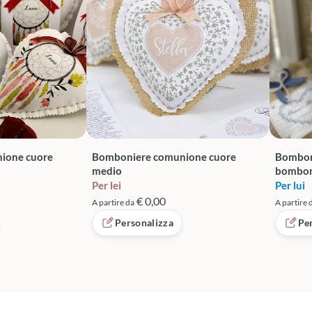
ione cuore
Bomboniere comunione cuore
Bombon
medio
bomboni
Per lei
Per lui
€ 0,00
A partire da
A partire 
Personalizza
Pe