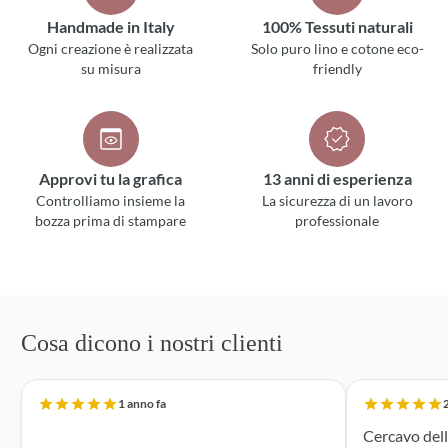
Handmade in Italy
100% Tessuti naturali
Ogni creazione è realizzata
Solo puro lino e cotone eco-
su misura
friendly
Approvi tu la grafica
13 anni di esperienza
Controlliamo insieme la
La sicurezza di un lavoro
bozza prima di stampare
professionale
Cosa dicono i nostri clienti
1 anno fa
2
Cercavo dell