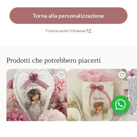
Torna alla personalizzazione
Ti serve aiuto? Chiamaci
Prodotti che potrebbero piacerti
Bomboniere comunione
Bomboniere comunione sacco
Pro