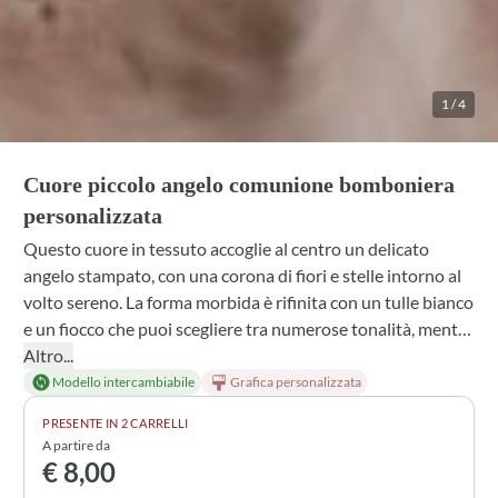
1
/
4
Cuore piccolo angelo comunione bomboniera
personalizzata
Questo cuore in tessuto accoglie al centro un delicato
angelo stampato, con una corona di fiori e stelle intorno al
volto sereno. La forma morbida è rifinita con un tulle bianco
e un fiocco che puoi scegliere tra numerose tonalità, mentre
all'interno troverai confetti e una profumazione a tua scelta
Altro...
tra lavanda, mughetto, gelsomino e altre essenze. Ogni
Modello intercambiabile
Grafica personalizzata
dettaglio può essere personalizzato per rendere questa
PRESENTE IN 2 CARRELLI
bomboniera una testimonianza unica della comunione.
A partire da
€ 8,00