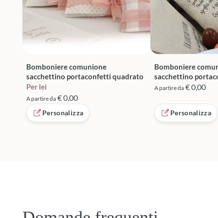
Bomboniere comunione
Bomboniere comu
sacchettino portaconfetti quadrato
sacchettino portac
Per lei
€ 0,00
A partire da
€ 0,00
A partire da
Personalizza
Personalizza
Domande frequenti