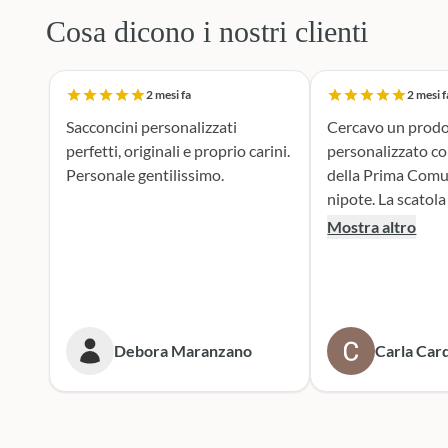
Cosa dicono i nostri clienti
2 mesi fa
2 mesi f
Sacconcini personalizzati
Cercavo un prodo
perfetti, originali e proprio carini.
personalizzato c
Personale gentilissimo.
della Prima Comu
nipote. La scatola dei bottoni si è
rivelata la scelta p
Mostra altro
supporto durante 
realizzazione dei 
portaconfetti è an
mie aspettive, il r
tenero e accattiv
Debora Maranzano
Carla Card
entusiasta. Mi rivolgerò
sicuramente a lor
prossime cerimoni
Scatola dei botto