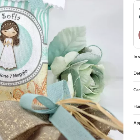
tra
per
olt
In 
Det
Car
Han
App