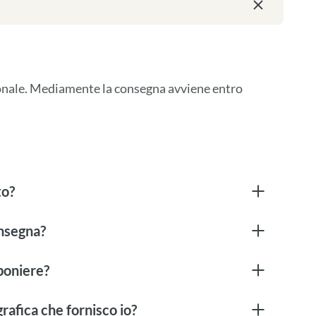
ionale. Mediamente la consegna avviene entro 
to?
onsegna?
boniere?
rafica che fornisco io?