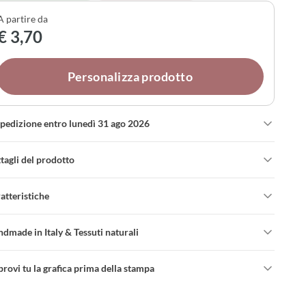
 tessuti in cotone bianco, avorio o puro lino panna, e
A partire da
sonalizza profumazione interna, colori dei nastri e fiocco,
€ 3,70
re alla selezione dei confetti.
Personalizza prodotto
spedizione entro lunedì 31 ago 2026
tagli del prodotto
atteristiche
dmade in Italy & Tessuti naturali
rovi tu la grafica prima della stampa