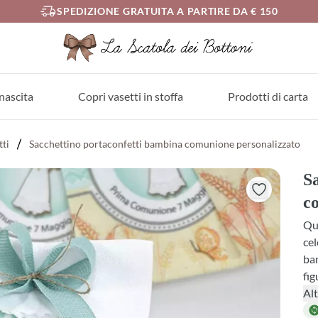
SPEDIZIONE GRATUITA A PARTIRE DA € 150
nascita
Copri vasetti in stoffa
Prodotti di carta
tti
Sacchettino portaconfetti bambina comunione personalizzato
S
c
Que
cel
bam
fig
mot
Alt
con