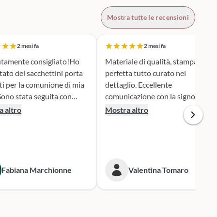
Mostra tutte le recensioni
2 mesi fa
2 mesi fa
tamente consigliato!Ho
Materiale di qualità, stampa
tato dei sacchettini porta
perfetta tutto curato nel
ti per la comunione di mia
dettaglio. Eccellente
comunicazione con la signora
ione e serietà nella scelta e
Silvia per qualsiasi cambiamento
 altro
Mostra altro
personalizzazione del
nella produzione e nel dare
 è stato una
informazioni. Spedizione veloce.
iera assai originale, ben
 secondo i miei desideri.
gna puntualissima
Fabiana Marchionne
Valentina Tomaro
 i tempi stabiliti.
mente mi rivolgerò a loro
 prossime occasioni.