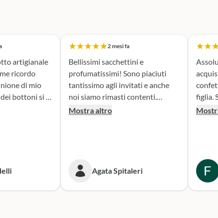
a
2 mesi fa
tto artigianale
Bellissimi sacchettini e
Assolu
ome ricordo
profumatissimi! Sono piaciuti
acquis
nione di mio
tantissimo agli invitati e anche
confet
noi siamo rimasti contenti.
figlia. Sono stata seguita con
erfetta. Il
Consigliato!
attenz
Mostra altro
Mostra
la fase di
nella 
sacchettini
prodotto. Il risultato
dato oltre le
bombon
isultato è
fatta e
ante e ne sono
Conse
elli
Agata Spitaleri
secondo
o per le
Sicura
e. Grazie,
per le
ni!