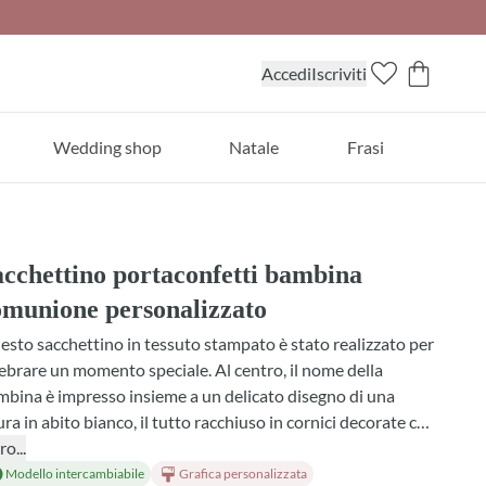
Accedi
Iscriviti
Wedding shop
Natale
Frasi
acchettino portaconfetti bambina
omunione personalizzato
sto sacchettino in tessuto stampato è stato realizzato per
ebrare un momento speciale. Al centro, il nome della
bina è impresso insieme a un delicato disegno di una
ura in abito bianco, il tutto racchiuso in cornici decorate con
ivi floreali. Il sacchetto si chiude con un fiocco in tulle e
ro...
fetti, perfetto come bomboniera per la comunione. Scegli
Modello intercambiabile
Grafica personalizzata