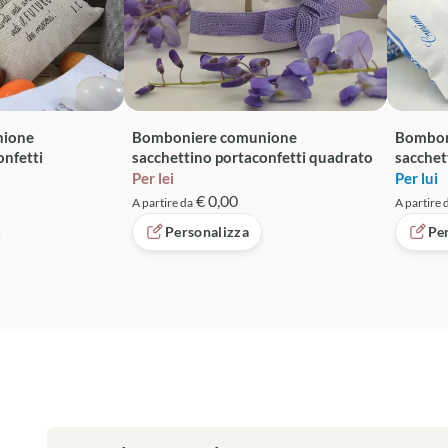
nione
Bomboniere comunione
Bombon
onfetti
sacchettino portaconfetti quadrato
sacchet
Per lei
Per lui
€ 0,00
A partire da
A partire 
Personalizza
Pe