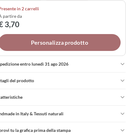
ortiti o una scatola coordinata. Un dettaglio prezioso per
Presente in 2 carrelli
 comunione, capace di raccontare il significato
A partire da
l'occasione con semplicità e raffinatezza.
€ 3,70
Personalizza prodotto
spedizione entro lunedì 31 ago 2026
tagli del prodotto
atteristiche
dmade in Italy & Tessuti naturali
rovi tu la grafica prima della stampa