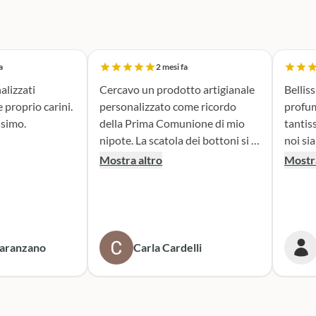
a
2 mesi fa
alizzati
Cercavo un prodotto artigianale
Belliss
 e proprio carini.
personalizzato come ricordo
profum
ssimo.
della Prima Comunione di mio
tantis
nipote. La scatola dei bottoni si è
noi si
rivelata la scelta perfetta. Il
Consig
Mostra altro
Mostra
supporto durante la fase di
realizzazione dei sacchettini
portaconfetti è andato oltre le
mie aspettive, il risultato è
tenero e accattivante e ne sono
aranzano
Carla Cardelli
entusiasta. Mi rivolgerò
sicuramente a loro per le
prossime cerimonie. Grazie,
Scatola dei bottoni!