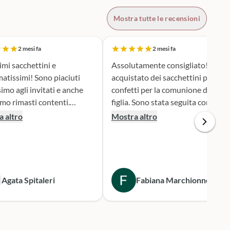
Mostra tutte le recensioni
2 mesi fa
2 mesi fa
imi sacchettini e
Assolutamente consigliato!Ho
atissimi! Sono piaciuti
acquistato dei sacchettini porta
simo agli invitati e anche
confetti per la comunione di mia
amo rimasti contenti.
figlia. Sono stata seguita con
liato!
attenzione e serietà nella scelta e
 altro
Mostra altro
nella personalizzazione del
prodotto. Il risultato è stato una
bomboniera assai originale, ben
fatta e secondo i miei desideri.
Consegna puntualissima
Agata Spitaleri
Fabiana Marchionne
secondo i tempi stabiliti.
Sicuramente mi rivolgerò a loro
per le prossime occasioni.