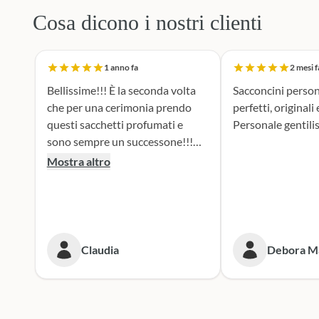
Cosa dicono i nostri clienti
1 anno fa
2 mesi f
Bellissime!!! È la seconda volta
Sacconcini person
che per una cerimonia prendo
perfetti, originali
questi sacchetti profumati e
Personale gentili
sono sempre un successone!!!
Particolari ed eleganti!
Mostra altro
Consigliatissimi anche per la
serietà e l'attenzione della
spedizione. Grazie di cuore
Claudia
Debora M