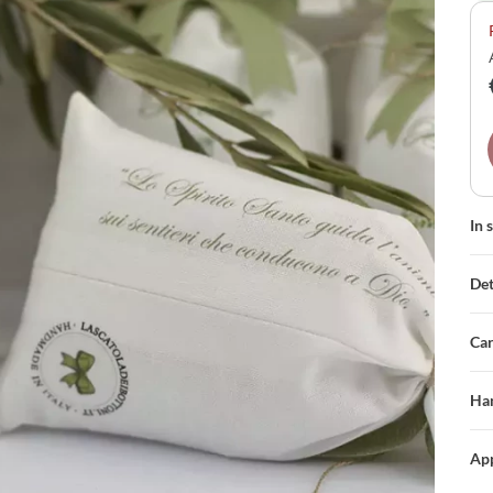
ass
una
del
In 
Det
Car
Han
App