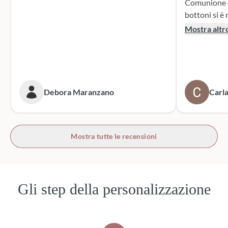
Comunione di mio n
bottoni si è r
supporto dur
Mostra altr
dei sacchett
oltre le mie 
accattivante 
rivolgerò si
prossime cer
Debora Maranzano
Carla
bottoni!
Mostra tutte le recensioni
Gli step della personalizzazione