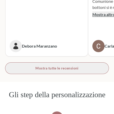
Comunione di mio n
bottoni si è r
supporto dur
Mostra altr
dei sacchett
oltre le mie 
accattivante 
rivolgerò si
prossime cer
Debora Maranzano
Carla
bottoni!
Mostra tutte le recensioni
Gli step della personalizzazione