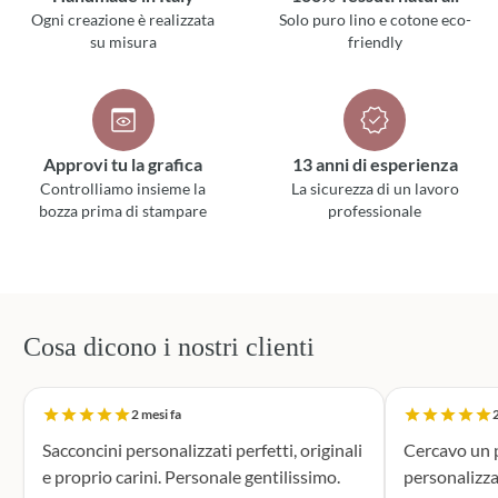
Ogni creazione è realizzata
Solo puro lino e cotone eco-
su misura
friendly
Approvi tu la grafica
13 anni di esperienza
Controlliamo insieme la
La sicurezza di un lavoro
bozza prima di stampare
professionale
Cosa dicono i nostri clienti
2 mesi fa
2
Sacconcini personalizzati perfetti, originali
Cercavo un p
e proprio carini. Personale gentilissimo.
personalizza