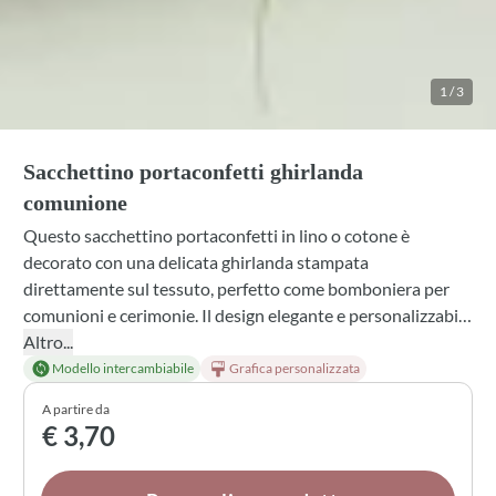
1
/
3
Sacchettino portaconfetti ghirlanda
comunione
Questo sacchettino portaconfetti in lino o cotone è
decorato con una delicata ghirlanda stampata
direttamente sul tessuto, perfetto come bomboniera per
comunioni e cerimonie. Il design elegante e personalizzabile
si completa con un fiocco in nastro di seta e un tulle bianco
Altro...
contenente i confetti legati all'esterno. Scegli tra diverse
Modello intercambiabile
Grafica personalizzata
profumazioni per l'interno, colori di nastro e fiocco, e
A partire da
confetti a tuo piacere per rendere questa bomboniera
€ 3,70
davvero unica e speciale per chi la riceve.