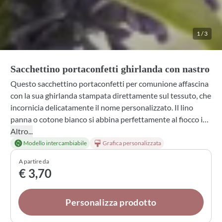
1
/
3
Sacchettino portaconfetti ghirlanda con nastro
Questo sacchettino portaconfetti per comunione affascina
con la sua ghirlanda stampata direttamente sul tessuto, che
incornicia delicatamente il nome personalizzato. Il lino
panna o cotone bianco si abbina perfettamente al fiocco in
tinta, mentre l'ovatta profumata all'interno aggiunge un
Altro...
tocco di eleganza. Puoi scegliere tra diverse profumazioni,
Modello intercambiabile
Grafica personalizzata
dai fiori di lavanda al talco, e personalizzare completamente
A partire da
i confetti: sia quelli nel tulle legato esternamente che quelli
€ 3,70
nella bustina interna. Una bomboniera raffinata che
custodisce il ricordo della festa.
Personalizza prodotto