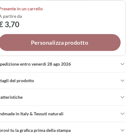
piccolo gesto che i tuoi ospiti apprezzeranno,
Presente in un carrello
sonalizzato proprio come desideri.
A partire da
€ 3,70
Personalizza prodotto
spedizione entro venerdì 28 ago 2026
tagli del prodotto
atteristiche
dmade in Italy & Tessuti naturali
rovi tu la grafica prima della stampa