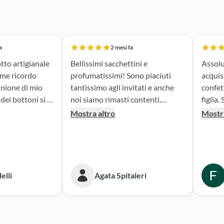
a
2 mesi fa
tto artigianale
Bellissimi sacchettini e
Assolu
ome ricordo
profumatissimi! Sono piaciuti
acquis
nione di mio
tantissimo agli invitati e anche
confet
noi siamo rimasti contenti.
figlia. Sono stata seguita con
erfetta. Il
Consigliato!
attenz
Mostra altro
Mostra
la fase di
nella 
sacchettini
prodotto. Il risultato
dato oltre le
bombon
isultato è
fatta e
ante e ne sono
Conse
elli
Agata Spitaleri
secondo
o per le
Sicura
e. Grazie,
per le
ni!