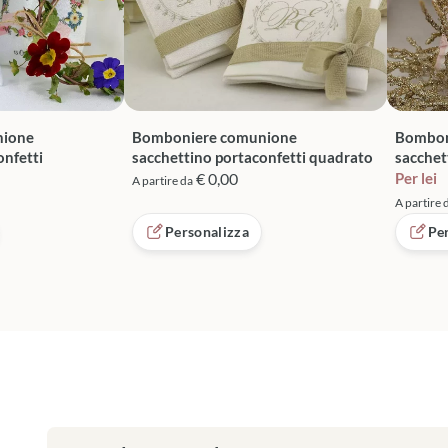
nione
Bomboniere comunione
Bombon
onfetti
sacchettino portaconfetti quadrato
sacchet
€ 0,00
Per lei
A partire da
A partire 
Personalizza
Pe