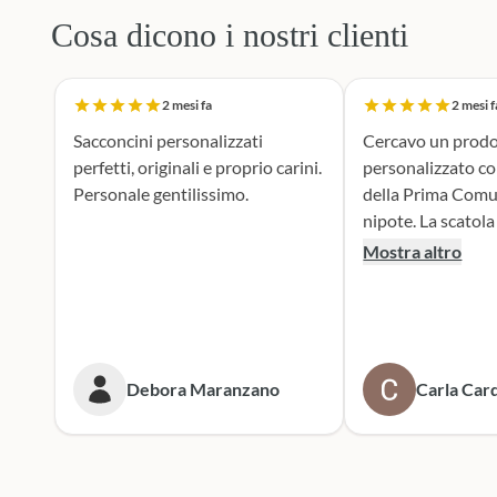
Cosa dicono i nostri clienti
2 mesi fa
2 mesi f
Sacconcini personalizzati
Cercavo un prodo
perfetti, originali e proprio carini.
personalizzato c
Personale gentilissimo.
della Prima Comu
nipote. La scatola dei bottoni si è
rivelata la scelta p
Mostra altro
supporto durante 
realizzazione dei 
portaconfetti è an
mie aspettive, il r
tenero e accattiv
Debora Maranzano
Carla Card
entusiasta. Mi rivolgerò
sicuramente a lor
prossime cerimoni
Scatola dei botto