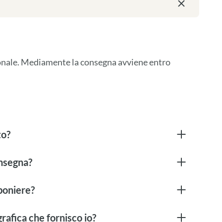
ionale. Mediamente la consegna avviene entro 
to?
onsegna?
boniere?
rafica che fornisco io?