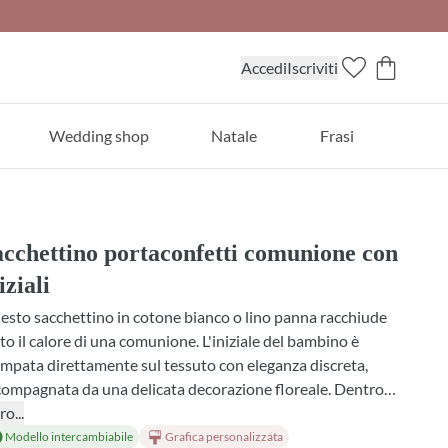
Accedi
Iscriviti
Wedding shop
Natale
Frasi
acchettino portaconfetti comunione con
iziali
sto sacchettino in cotone bianco o lino panna racchiude
to il calore di una comunione. L'iniziale del bambino è
mpata direttamente sul tessuto con eleganza discreta,
compagnata da una delicata decorazione floreale. Dentro
verai confetti della migliore qualità e, se preferisci,
ro...
ovatta profumata che aggiunge una nota di raffinatezza.
Modello intercambiabile
Grafica personalizzata