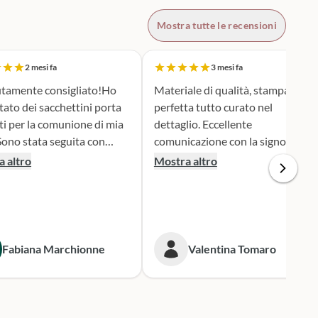
Mostra tutte le recensioni
2 mesi fa
3 mesi fa
tamente consigliato!Ho
Materiale di qualità, stampa
tato dei sacchettini porta
perfetta tutto curato nel
ti per la comunione di mia
dettaglio. Eccellente
comunicazione con la signora
ione e serietà nella scelta e
Silvia per qualsiasi cambiamento
 altro
Mostra altro
personalizzazione del
nella produzione e nel dare
 è stato una
informazioni. Spedizione veloce.
iera assai originale, ben
 secondo i miei desideri.
gna puntualissima
Fabiana Marchionne
Valentina Tomaro
 i tempi stabiliti.
mente mi rivolgerò a loro
 prossime occasioni.