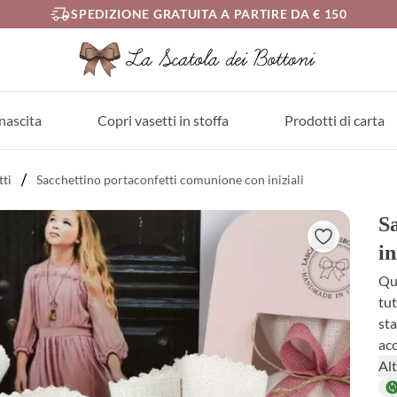
SPEDIZIONE GRATUITA A PARTIRE DA € 150
nascita
Copri vasetti in stoffa
Prodotti di carta
tti
Sacchettino portaconfetti comunione con iniziali
S
in
Que
tut
sta
ac
tro
Alt
un'