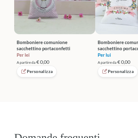
Bomboniere comunione
Bomboniere comu
sacchettino portaconfetti
sacchettino portac
Per lei
Per lui
€ 0,00
€ 0,00
A partire da
A partire da
Personalizza
Personalizza
Domande frequenti