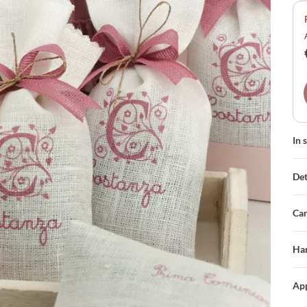
Un 
per
In 
Det
Car
Han
App