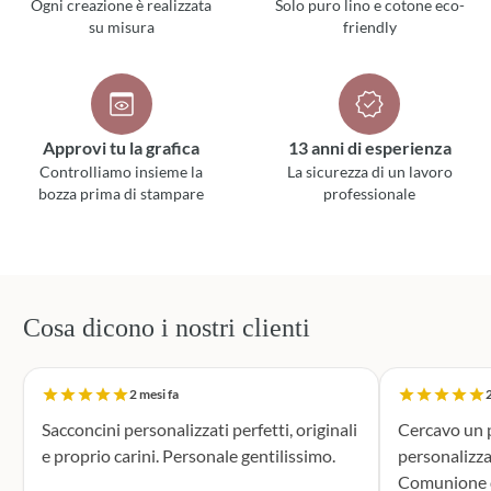
Ogni creazione è realizzata
Solo puro lino e cotone eco-
su misura
friendly
Approvi tu la grafica
13 anni di esperienza
Controlliamo insieme la
La sicurezza di un lavoro
bozza prima di stampare
professionale
Cosa dicono i nostri clienti
2 mesi fa
2
Sacconcini personalizzati perfetti, originali
Cercavo un p
e proprio carini. Personale gentilissimo.
personalizza
Comunione di mio n