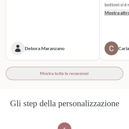
bottoni si è r
supporto dur
Mostra altr
dei sacchett
oltre le mie 
accattivante 
rivolgerò si
prossime cer
Debora Maranzano
Carla
bottoni!
Mostra tutte le recensioni
Gli step della personalizzazione