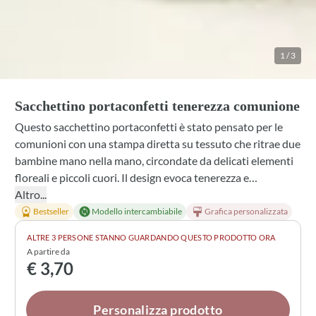
1
/
3
Sacchettino portaconfetti tenerezza comunione
Questo sacchettino portaconfetti è stato pensato per le
comunioni con una stampa diretta su tessuto che ritrae due
bambine mano nella mano, circondate da delicati elementi
floreali e piccoli cuori. Il design evoca tenerezza e
innocenza, proprio come suggerisce il nome. Disponibile in
Altro...
cotone bianco, cotone avorio o puro lino panna, con nastro
Bestseller
Modello intercambiabile
Grafica personalizzata
e fiocco personalizzabile tra numerose tonalità. All'interno
ALTRE 3 PERSONE STANNO GUARDANDO QUESTO PRODOTTO ORA
trovano posto confetti e una profumazione delicata a
A partire da
scelta, mentre esternamente è possibile aggiungere un tulle
€ 3,70
con confetti legato con cura. Una bomboniera che rimane
speciale perché pensata proprio per chi la riceve.
Personalizza prodotto