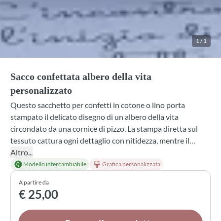
1
/
1
Sacco confettata albero della vita
personalizzato
Questo sacchetto per confetti in cotone o lino porta
stampato il delicato disegno di un albero della vita
circondato da una cornice di pizzo. La stampa diretta sul
tessuto cattura ogni dettaglio con nitidezza, mentre il
fiocco in seta coordinato—disponibile in diverse tonalità
Altro...
dal rosa cipria al rosso bordeaux e molte altre ancora—
Modello intercambiabile
Grafica personalizzata
aggiunge un tocco di eleganza. Ogni bomboniera può
A partire da
essere personalizzata nella scelta del materiale e del colore
€ 25,00
del fiocco, rendendola un ricordo unico per la comunione di
chi desideri celebrare.