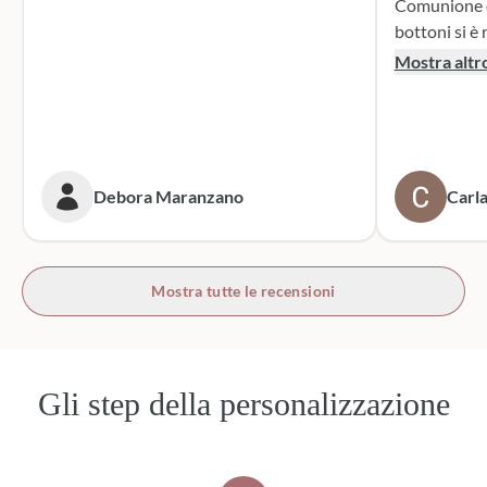
Comunione di mio n
bottoni si è r
supporto dur
Mostra altr
dei sacchett
oltre le mie 
accattivante 
rivolgerò si
prossime cer
Debora Maranzano
Carla
bottoni!
Mostra tutte le recensioni
Gli step della personalizzazione