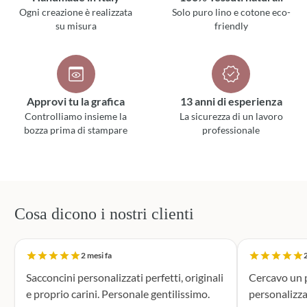
Ogni creazione è realizzata
Solo puro lino e cotone eco-
su misura
friendly
Approvi tu la grafica
13 anni di esperienza
Controlliamo insieme la
La sicurezza di un lavoro
bozza prima di stampare
professionale
Cosa dicono i nostri clienti
2 mesi fa
2
Sacconcini personalizzati perfetti, originali
Cercavo un p
e proprio carini. Personale gentilissimo.
personalizza