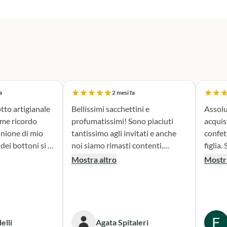
a
2 mesi fa
tto artigianale
Bellissimi sacchettini e
Assolu
ome ricordo
profumatissimi! Sono piaciuti
acquis
nione di mio
tantissimo agli invitati e anche
confet
noi siamo rimasti contenti.
figlia. Sono stata seguita con
erfetta. Il
Consigliato!
attenz
Mostra altro
Mostra
la fase di
nella 
sacchettini
prodotto. Il risultato
dato oltre le
bombon
isultato è
fatta e
ante e ne sono
Conse
elli
Agata Spitaleri