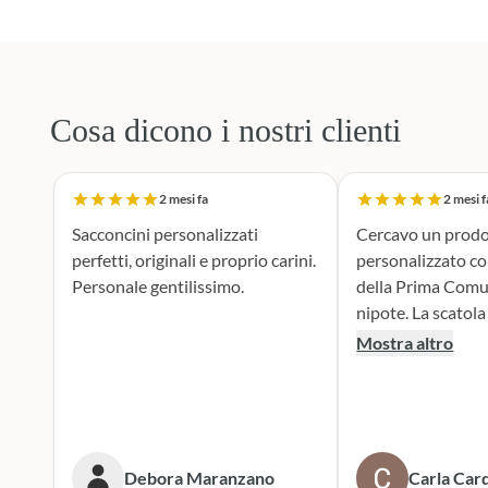
Cosa dicono i nostri clienti
2 mesi fa
2 mesi f
Sacconcini personalizzati
Cercavo un prodo
perfetti, originali e proprio carini.
personalizzato c
Personale gentilissimo.
della Prima Comu
nipote. La scatola dei bottoni si è
rivelata la scelta p
Mostra altro
supporto durante 
realizzazione dei 
portaconfetti è an
mie aspettive, il r
tenero e accattiv
Debora Maranzano
Carla Card