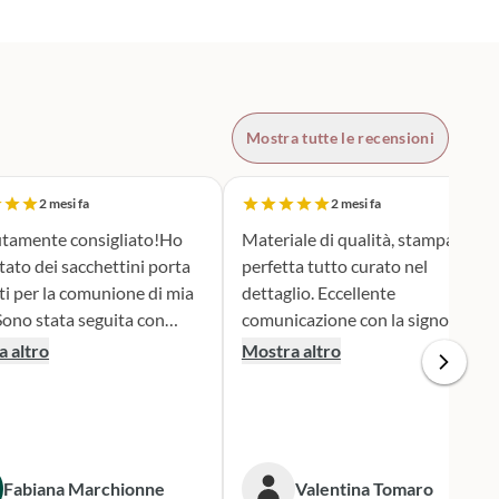
Mostra tutte le recensioni
2 mesi fa
2 mesi fa
tamente consigliato!Ho
Materiale di qualità, stampa
tato dei sacchettini porta
perfetta tutto curato nel
ti per la comunione di mia
dettaglio. Eccellente
comunicazione con la signora
ione e serietà nella scelta e
Silvia per qualsiasi cambiamento
 altro
Mostra altro
personalizzazione del
nella produzione e nel dare
 è stato una
informazioni. Spedizione veloce.
iera assai originale, ben
 secondo i miei desideri.
gna puntualissima
Fabiana Marchionne
Valentina Tomaro