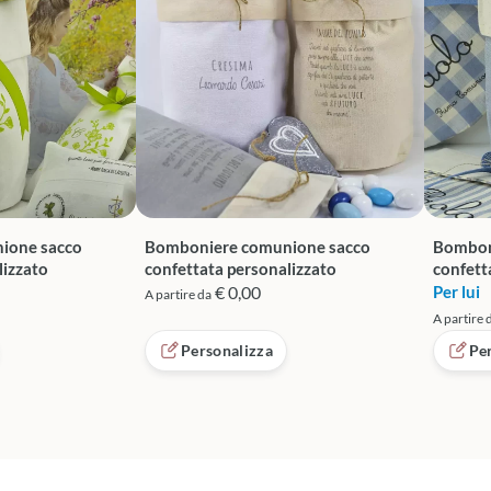
ione sacco
Bomboniere comunione sacco
Bombon
lizzato
confettata personalizzato
confett
€ 0,00
Per lui
A partire da
A partire 
Personalizza
Pe