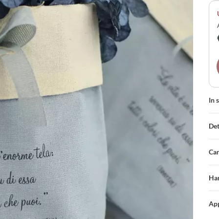
per
In 
Det
Car
Han
App