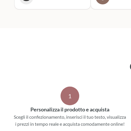
entusiasta. Mi rivolgerò
sicuramente a lor
prossime cerimoni
Scatola dei botto
1
Personalizza il prodotto e acquista
Scegli il confezionamento, inserisci il tuo testo, visualizza
i prezzi in tempo reale e acquista comodamente online!