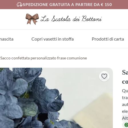
SPEDIZIONE GRATUITA A PARTIRE DA € 150
nascita
Copri vasetti in stoffa
Prodotti di carta
Sacco confettata personalizzato frase comunione
Sa
c
Que
tra
aut
ele
agg
Alt
con