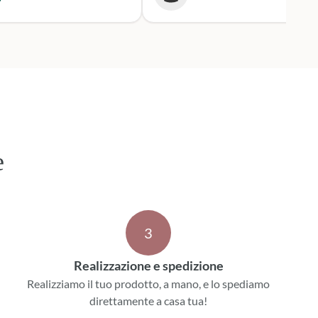
 i tempi stabiliti.
mente mi rivolgerò a loro
 prossime occasioni.
e
3
Realizzazione e spedizione
Realizziamo il tuo prodotto, a mano, e lo spediamo
direttamente a casa tua!