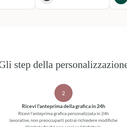
secondo
o per le
Sicura
e. Grazie,
per le
ni!
Gli step della personalizzazion
2
Ricevi l'anteprima della grafica in 24h
Ricevi l'anteprima grafica personalizzata in 24h
lavorative, non preoccuparti potrai richiedere modifiche
illimitate finché non sarai soddisfatta/o.