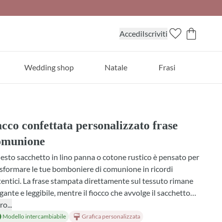
Accedi
Iscriviti
Wedding shop
Natale
Frasi
cco confettata personalizzato frase
omunione
sto sacchetto in lino panna o cotone rustico è pensato per
sformare le tue bomboniere di comunione in ricordi
entici. La frase stampata direttamente sul tessuto rimane
gante e leggibile, mentre il fiocco che avvolge il sacchetto
iunge quel tocco di calore che caratterizza i dettagli fatti
ro...
 cura. Scegli tra diverse tonalità di tessuto e colori di fiocco
Modello intercambiabile
Grafica personalizzata