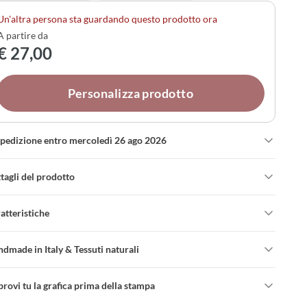
 adattare ogni elemento al tuo stile.
Un'altra persona sta guardando questo prodotto ora
A partire da
€ 27,00
Personalizza prodotto
spedizione entro mercoledì 26 ago 2026
tagli del prodotto
atteristiche
dmade in Italy & Tessuti naturali
rovi tu la grafica prima della stampa