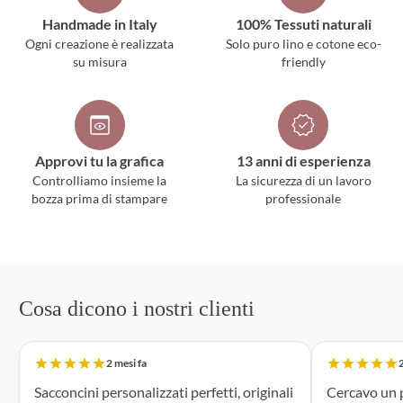
Handmade in Italy
100% Tessuti naturali
Ogni creazione è realizzata
Solo puro lino e cotone eco-
su misura
friendly
Approvi tu la grafica
13 anni di esperienza
Controlliamo insieme la
La sicurezza di un lavoro
bozza prima di stampare
professionale
Cosa dicono i nostri clienti
2 mesi fa
2
Sacconcini personalizzati perfetti, originali
Cercavo un p