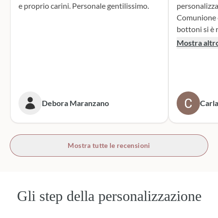
e proprio carini. Personale gentilissimo.
personalizza
Comunione di mio n
bottoni si è r
supporto dur
Mostra altr
dei sacchett
oltre le mie 
accattivante 
rivolgerò si
prossime cer
Debora Maranzano
Carla
bottoni!
Mostra tutte le recensioni
Gli step della personalizzazione