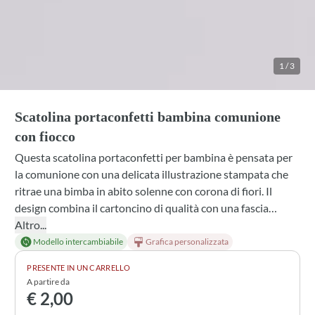
1
/
3
Scatolina portaconfetti bambina comunione
con fiocco
Questa scatolina portaconfetti per bambina è pensata per
la comunione con una delicata illustrazione stampata che
ritrae una bimba in abito solenne con corona di fiori. Il
design combina il cartoncino di qualità con una fascia
superiore a righe rosa e bianche, completato da un
Altro...
fiocchetto dorato. Personalizzabile nella scelta del
Modello intercambiabile
Grafica personalizzata
cartoncino, del contenuto di confetti e perfetta come
PRESENTE IN UN CARRELLO
bomboniera da regalare agli invitati o da preparare tu
A partire da
stesso con il kit fai da te.
€ 2,00