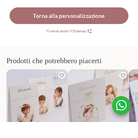
Torna alla personalizzazione
Ti serve aiuto? Chiamaci
Prodotti che potrebbero piacerti
Bomboniere comunione
Bomboniere comunione
Bo