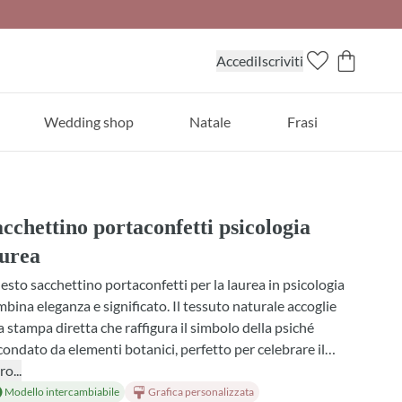
Accedi
Iscriviti
Wedding shop
Natale
Frasi
cchettino portaconfetti psicologia
aurea
sto sacchettino portaconfetti per la laurea in psicologia
bina eleganza e significato. Il tessuto naturale accoglie
 stampa diretta che raffigura il simbolo della psiché
condato da elementi botanici, perfetto per celebrare il
seguimento della laurea. Scegli tra diverse profumazioni,
ro...
suti e combinazioni di confetti per personalizzare ogni
Modello intercambiabile
Grafica personalizzata