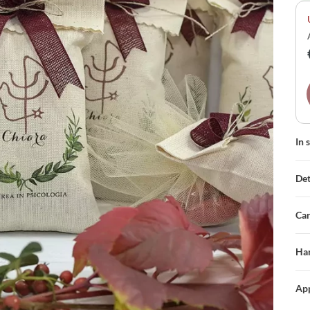
det
In 
Det
Car
Han
App