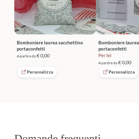
Bomboniere laurea sacchettino
Bomboniere laurea
portaconfetti
portaconfetti
€ 0,00
Per lei
A partire da
€ 0,00
A partire da
Personalizza
Personalizza
Domande frequenti