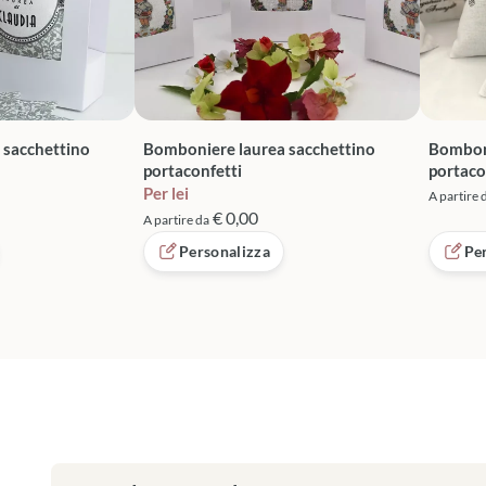
 sacchettino
Bomboniere laurea sacchettino
Bomboni
portaconfetti
portaco
Per lei
A partire 
€ 0,00
A partire da
Personalizza
Pe