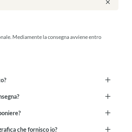
ionale. Mediamente la consegna avviene entro 
to?
onsegna?
boniere?
rafica che fornisco io?