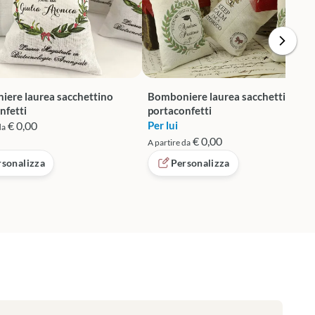
ere laurea sacchettino
Bomboniere laurea sacchettino
nfetti
portaconfetti
€ 0,00
Per lui
da
€ 0,00
A partire da
rsonalizza
Personalizza