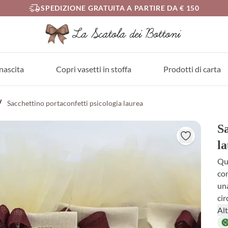
SPEDIZIONE GRATUITA A PARTIRE DA € 150
nascita
Copri vasetti in stoffa
Prodotti di carta
Sacchettino portaconfetti psicologia laurea
Sa
l
Que
com
una
cir
con
Alt
tes