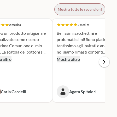
Mostra tutte le recensioni
2 mesi fa
2 mesi fa
o un prodotto artigianale
Bellissimi sacchettini e
alizzato come ricordo
profumatissimi! Sono piaciuti
Prima Comunione di mio
tantissimo agli invitati e anche
 si è
noi siamo rimasti contenti.
a la scelta perfetta. Il
Consigliato!
 altro
Mostra altro
to durante la fase di
zazione dei sacchettini
onfetti è andato oltre le
ettive, il risultato è
 e accattivante e ne sono
Carla Cardelli
Agata Spitaleri
i rivolgerò
mente a loro per le
me cerimonie. Grazie,
a dei bottoni!