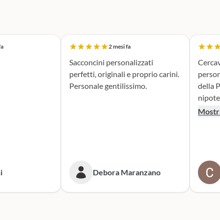
fa
2 mesi fa
Sacconcini personalizzati
Cercav
perfetti, originali e proprio carini.
person
Personale gentilissimo.
della 
nipote. La scatola dei bottoni
rivelat
Mostra
suppor
realiz
portac
mie asp
tenero
i
Debora Maranzano
entusiasta. M
sicura
prossi
Scatol