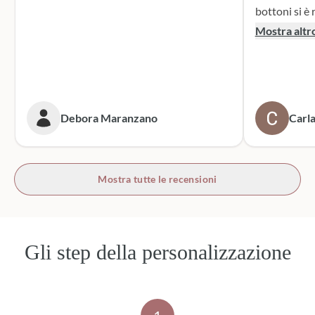
bottoni si è r
supporto dur
Mostra altr
dei sacchett
oltre le mie 
accattivante 
rivolgerò si
prossime cer
Debora Maranzano
Carla
bottoni!
Mostra tutte le recensioni
Gli step della personalizzazione