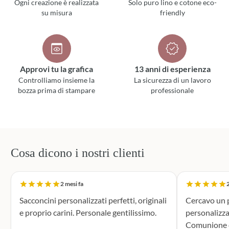
Ogni creazione è realizzata
Solo puro lino e cotone eco-
su misura
friendly
Approvi tu la grafica
13 anni di esperienza
Controlliamo insieme la
La sicurezza di un lavoro
bozza prima di stampare
professionale
Cosa dicono i nostri clienti
2 mesi fa
2
Sacconcini personalizzati perfetti, originali
Cercavo un p
e proprio carini. Personale gentilissimo.
personalizza
Comunione di mio n