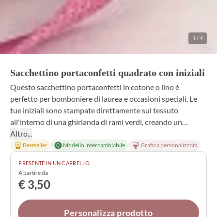
1
/
4
Sacchettino portaconfetti quadrato con iniziali
Questo sacchettino portaconfetti in cotone o lino è
perfetto per bomboniere di laurea e occasioni speciali. Le
tue iniziali sono stampate direttamente sul tessuto
all'interno di una ghirlanda di rami verdi, creando un
dettaglio personalizzato e raffinato. Scegli tra diversi colori
Altro...
di nastro, combinazioni di confetti e profumazioni per
Bestseller
Modello intercambiabile
Grafica personalizzata
rendere ogni bustina un ricordo unico e piacevole.
PRESENTE IN UN CARRELLO
A partire da
€ 3,50
Personalizza prodotto