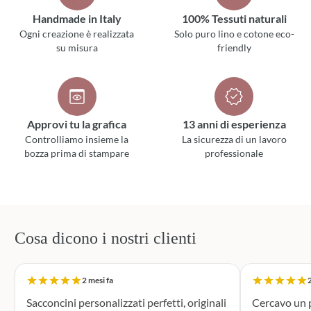
Handmade in Italy
100% Tessuti naturali
Ogni creazione è realizzata
Solo puro lino e cotone eco-
su misura
friendly
Approvi tu la grafica
13 anni di esperienza
Controlliamo insieme la
La sicurezza di un lavoro
bozza prima di stampare
professionale
Cosa dicono i nostri clienti
2 mesi fa
2
Sacconcini personalizzati perfetti, originali
Cercavo un p