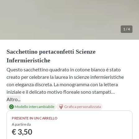
1
/
4
Sacchettino portaconfetti Scienze
Infermieristiche
Questo sacchettino quadrato in cotone bianco è stato
creato per celebrare la laurea in scienze infermieristiche
con eleganza discreta. La monogramma con la lettera
iniziale e il delicato motivo floreale sono stampati
direttamente sul tessuto in tonalità bordeaux,
Altro...
armonizzando perfettamente con il nastro coordinato.
Modello intercambiabile
Grafica personalizzata
Disponibile in più varianti di materiale, colore e
PRESENTE IN UN CARRELLO
profumazione, puoi personalizzarlo scegliendo se includere
A partire da
confetti, lavanda profumata o un doppio confezionamento
€ 3,50
per un effetto ancora più raffinato.