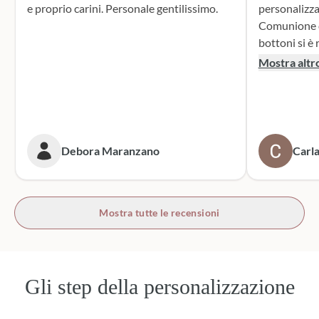
e proprio carini. Personale gentilissimo.
personalizza
Comunione di mio n
bottoni si è r
supporto dur
Mostra altr
dei sacchett
oltre le mie 
accattivante 
rivolgerò si
prossime cer
Debora Maranzano
Carla
bottoni!
Mostra tutte le recensioni
Gli step della personalizzazione