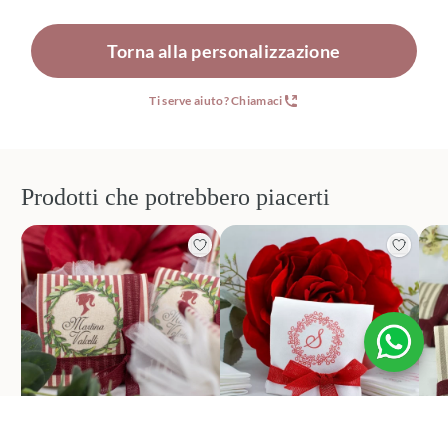
Torna alla personalizzazione
Ti serve aiuto? Chiamaci
Prodotti che potrebbero piacerti
Bomboniere laurea
Bomboniere laurea
Bo