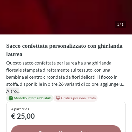
1
/
1
Sacco confettata personalizzato con ghirlanda
laurea
Questo sacco confettata per laurea ha una ghirlanda
floreale stampata direttamente sul tessuto, con una
bambina al centro circondata da fiori delicati. Il fiocco in
stoffa, disponibile in oltre 26 varianti di colore, aggiunge un
tocco di eleganza alla bomboniera. Scegli tra cotone bianco,
Altro...
cotone avorio o puro lino panna per personalizzare
Modello intercambiabile
Grafica personalizzata
ulteriormente il tuo regalo. Un dettaglio artigianale che
A partire da
trasforma ogni confetto in un ricordo speciale della festa
€ 25,00
più importante.