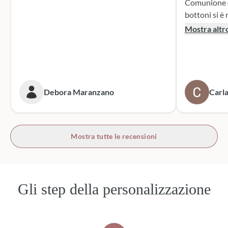
Comunione di mio n
bottoni si è r
supporto dur
Mostra altr
dei sacchett
oltre le mie 
accattivante 
rivolgerò si
prossime cer
Debora Maranzano
Carla
bottoni!
Mostra tutte le recensioni
Gli step della personalizzazione