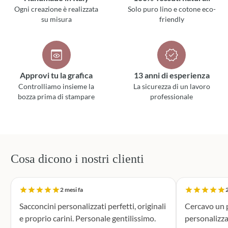
Ogni creazione è realizzata
Solo puro lino e cotone eco-
su misura
friendly
Approvi tu la grafica
13 anni di esperienza
Controlliamo insieme la
La sicurezza di un lavoro
bozza prima di stampare
professionale
Cosa dicono i nostri clienti
2 mesi fa
2
Sacconcini personalizzati perfetti, originali
Cercavo un p
e proprio carini. Personale gentilissimo.
personalizza