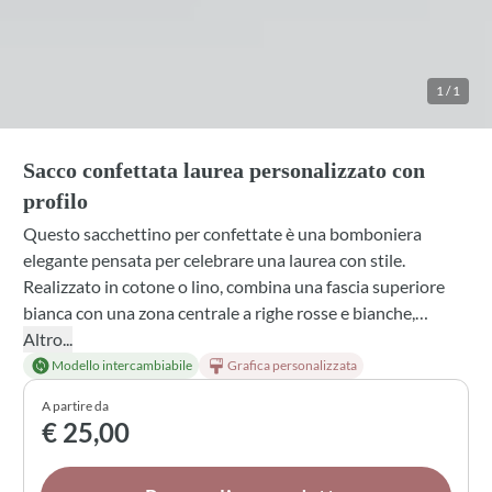
1
/
1
Sacco confettata laurea personalizzato con
profilo
Questo sacchettino per confettate è una bomboniera
elegante pensata per celebrare una laurea con stile.
Realizzato in cotone o lino, combina una fascia superiore
bianca con una zona centrale a righe rosse e bianche,
impreziosita da una stampa diretta con profilo e tocco
Altro...
accademico. Il tutto è coronato da un fiocco rosso in
Modello intercambiabile
Grafica personalizzata
tessuto che dona al confezionamento un tocco di festa.
A partire da
Grazie alla personalizzazione disponibile su tessuto e
€ 25,00
fiocco, questo sacco diventa una testimonianza unica del
tuo evento.