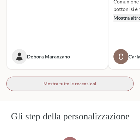
Comunione di mio n
bottoni si è r
supporto dur
Mostra altr
dei sacchett
oltre le mie 
accattivante 
rivolgerò si
prossime cer
Debora Maranzano
Carla
bottoni!
Mostra tutte le recensioni
Gli step della personalizzazione