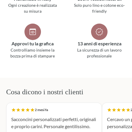
Ogni creazione è realizzata
Solo puro lino e cotone eco-
su misura
friendly
Approvi tu la grafica
13 anni di esperienza
Controlliamo insieme la
La sicurezza di un lavoro
bozza prima di stampare
professionale
Cosa dicono i nostri clienti
2 mesi fa
2
Sacconcini personalizzati perfetti, originali
Cercavo un p
e proprio carini. Personale gentilissimo.
personalizza