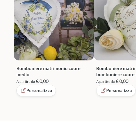
Bomboniere matrimonio cuore
Bomboniere matri
medio
bomboniere cuore t
personalizzato
€ 0,00
€ 0,00
A partire da
A partire da
Personalizza
Personalizza