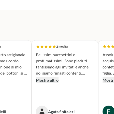
a
2 mesi fa
tto artigianale
Bellissimi sacchettini e
Assolu
ome ricordo
profumatissimi! Sono piaciuti
acquis
nione di mio
tantissimo agli invitati e anche
confet
noi siamo rimasti contenti.
figlia. Sono stata seguita con
erfetta. Il
Consigliato!
attenz
Mostra altro
Mostra
la fase di
nella 
sacchettini
prodotto. Il risultato
dato oltre le
bombon
isultato è
fatta e
ante e ne sono
Conse
elli
Agata Spitaleri