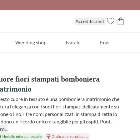
Accedi
Iscriviti
Wedding shop
Natale
Frasi
uore fiori stampati bomboniera
atrimonio
esto cuore in tessuto è una bomboniera matrimonio che
tura l'eleganza con i suoi fiori stampati delicatamente su
one o lino. I tre nomi personalizzati in stampa diretta lo
dono un ricordo unico e tangibile per gli ospiti. Puoi
gliere il tessuto, il fiocco e la profumazione che preferisci,
ro...
abbinare a confetti e confezioni secondo il tuo stile.
Modello intercambiabile
Grafica personalizzata