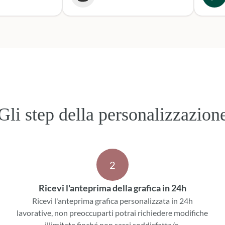
secondo
o per le
Sicura
e. Grazie,
per le
ni!
Gli step della personalizzazion
2
Ricevi l'anteprima della grafica in 24h
Ricevi l'anteprima grafica personalizzata in 24h
lavorative, non preoccuparti potrai richiedere modifiche
illimitate finché non sarai soddisfatta/o.