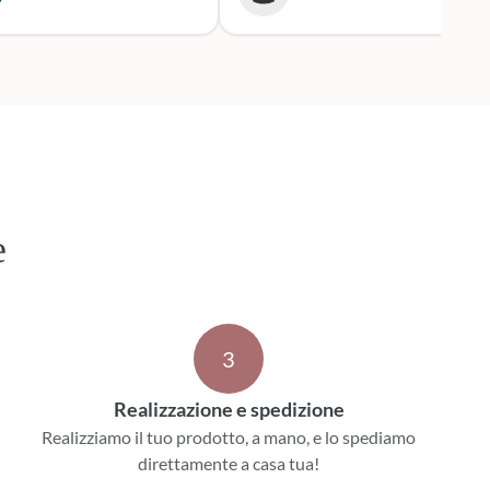
 i tempi stabiliti.
mente mi rivolgerò a loro
 prossime occasioni.
e
3
Realizzazione e spedizione
Realizziamo il tuo prodotto, a mano, e lo spediamo
direttamente a casa tua!