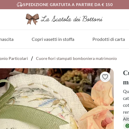
SPEDIZIONE GRATUITA A PARTIRE DA € 150
nascita
Copri vasetti in stoffa
Prodotti di carta
nio Particolari
Cuore fiori stampati bomboniera matrimonio
C
m
Qu
cat
cot
ren
sce
Alt
da 