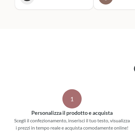
entusiasta. Mi rivolgerò
sicuramente a lor
prossime cerimoni
Scatola dei botto
1
Personalizza il prodotto e acquista
Scegli il confezionamento, inserisci il tuo testo, visualizza
i prezzi in tempo reale e acquista comodamente online!