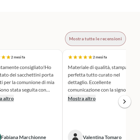
Mostra tutte le recensioni
2 mesi fa
2 mesi fa
tamente consigliato!Ho
Materiale di qualità, stampa
tato dei sacchettini porta
perfetta tutto curato nel
ti per la comunione di mia
dettaglio. Eccellente
comunicazione con la signora
ione e serietà nella scelta e
Silvia per qualsiasi cambiamento
 altro
Mostra altro
personalizzazione del
nella produzione e nel dare
 è stato una
informazioni. Spedizione veloce.
iera assai originale, ben
 secondo i miei desideri.
gna puntualissima
Fabiana Marchionne
Valentina Tomaro