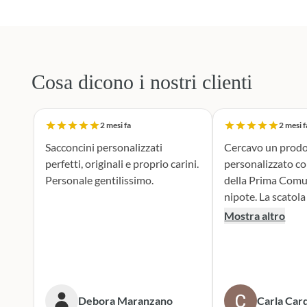
Cosa dicono i nostri clienti
2 mesi fa
2 mesi f
Sacconcini personalizzati
Cercavo un prodo
perfetti, originali e proprio carini.
personalizzato c
Personale gentilissimo.
della Prima Comu
nipote. La scatola dei bottoni si è
rivelata la scelta p
Mostra altro
supporto durante 
realizzazione dei 
portaconfetti è an
mie aspettive, il r
tenero e accattiv
Debora Maranzano
Carla Card