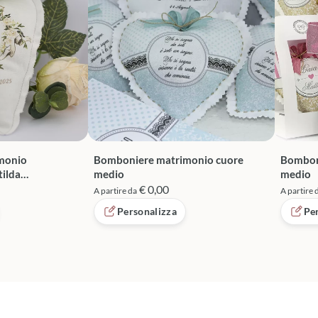
monio
Bomboniere matrimonio cuore
Bombon
ilda
medio
medio
€ 0,00
A partire da
A partire 
Personalizza
Pe