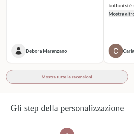
bottoni si è r
supporto dur
Mostra altr
dei sacchett
oltre le mie 
accattivante 
rivolgerò si
prossime cer
Debora Maranzano
Carla
bottoni!
Mostra tutte le recensioni
Gli step della personalizzazione