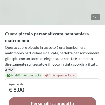
1
/
3
Cuore piccolo personalizzato bomboniera
matrimonio
Questo cuore piccolo in tessuto è una bomboniera
matrimonio particolare e delicata, perfetta per sorprendere
gli ospiti con un tocco di eleganza. La scritta è stampata
direttamente sul tessuto e il fiocco in tinta coordina il tutto.
Personalizzalo con la tua grafica oppure chiedi una nuova
Altro...
creazione: scegli il materiale tra cotone, lino e varianti a
Modello intercambiabile
Grafica personalizzata
quadri, seleziona la profumazione che preferisci e il tipo di
A partire da
confetti da racchiudere al suo interno.
€ 8,00
Personalizza prodotto