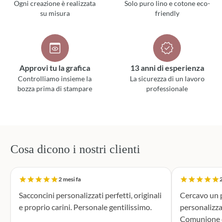
Ogni creazione è realizzata
Solo puro lino e cotone eco-
su misura
friendly
Approvi tu la grafica
13 anni di esperienza
Controlliamo insieme la
La sicurezza di un lavoro
bozza prima di stampare
professionale
Cosa dicono i nostri clienti
2 mesi fa
2
Sacconcini personalizzati perfetti, originali
Cercavo un p
e proprio carini. Personale gentilissimo.
personalizza
Comunione di mio n