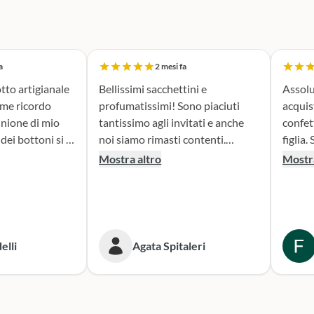
a
2 mesi fa
tto artigianale
Bellissimi sacchettini e
Assolu
ome ricordo
profumatissimi! Sono piaciuti
acquis
nione di mio
tantissimo agli invitati e anche
confet
noi siamo rimasti contenti.
figlia. Sono stata seguita con
erfetta. Il
Consigliato!
attenz
Mostra altro
Mostra
la fase di
nella 
sacchettini
prodotto. Il risultato
dato oltre le
bombon
isultato è
fatta e
ante e ne sono
Conse
elli
Agata Spitaleri
secondo
o per le
Sicura
e. Grazie,
per le
ni!