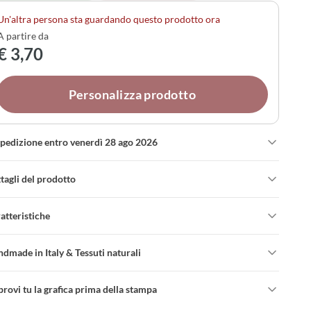
somino, e personalizzare completamente confetti e
Un'altra persona sta guardando questo prodotto ora
alità. Una scelta autentica per celebrare il vostro
A partire da
rimonio con stile.
€ 3,70
Personalizza prodotto
spedizione entro venerdì 28 ago 2026
tagli del prodotto
atteristiche
dmade in Italy & Tessuti naturali
rovi tu la grafica prima della stampa