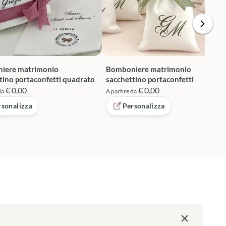
iere matrimonio
Bomboniere matrimonio
tino portaconfetti quadrato
sacchettino portaconfetti
€ 0,00
€ 0,00
da
A partire da
rsonalizza
Personalizza