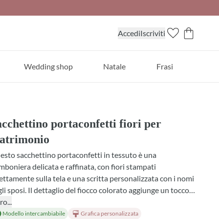
Accedi
Iscriviti
Wedding shop
Natale
Frasi
cchettino portaconfetti fiori per
atrimonio
sto sacchettino portaconfetti in tessuto è una
boniera delicata e raffinata, con fiori stampati
ettamente sulla tela e una scritta personalizzata con i nomi
li sposi. Il dettaglio del fiocco colorato aggiunge un tocco
eleganza. Puoi scegliere il materiale tra cotone e lino,
ro...
ezionare il profumo interno tra lavanda, mughetto e
Modello intercambiabile
Grafica personalizzata