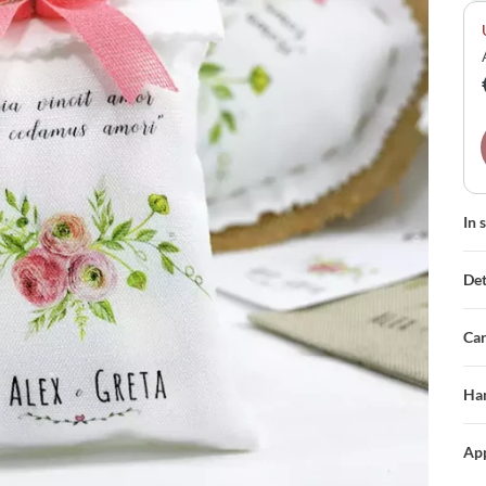
gel
ton
mat
In 
Det
Car
Han
App