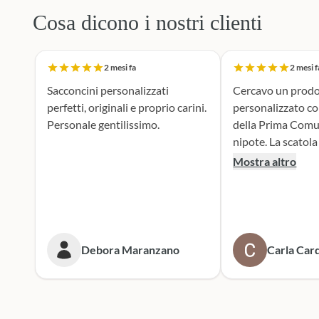
Cosa dicono i nostri clienti
2 mesi fa
2 mesi f
Sacconcini personalizzati
Cercavo un prodo
perfetti, originali e proprio carini.
personalizzato c
Personale gentilissimo.
della Prima Comu
nipote. La scatola dei bottoni si è
rivelata la scelta p
Mostra altro
supporto durante 
realizzazione dei 
portaconfetti è an
mie aspettive, il r
tenero e accattiv
Debora Maranzano
Carla Card
entusiasta. Mi rivolgerò
sicuramente a lor
prossime cerimoni
Scatola dei botto