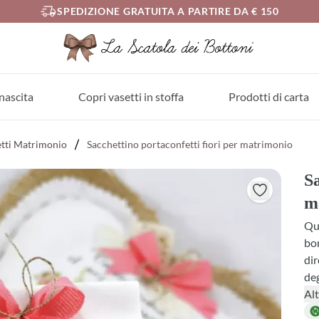
SPEDIZIONE GRATUITA A PARTIRE DA € 150
nascita
Copri vasetti in stoffa
Prodotti di carta
etti Matrimonio
Sacchettino portaconfetti fiori per matrimonio
Sa
m
Que
bom
dir
deg
di 
Alt
sel