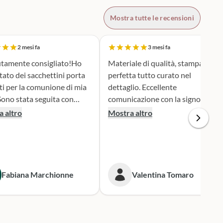
Mostra tutte le recensioni
2 mesi fa
3 mesi fa
tamente consigliato!Ho
Materiale di qualità, stampa
tato dei sacchettini porta
perfetta tutto curato nel
ti per la comunione di mia
dettaglio. Eccellente
comunicazione con la signora
ione e serietà nella scelta e
Silvia per qualsiasi cambiamento
 altro
Mostra altro
personalizzazione del
nella produzione e nel dare
 è stato una
informazioni. Spedizione veloce.
iera assai originale, ben
 secondo i miei desideri.
gna puntualissima
Fabiana Marchionne
Valentina Tomaro
 i tempi stabiliti.
mente mi rivolgerò a loro
 prossime occasioni.