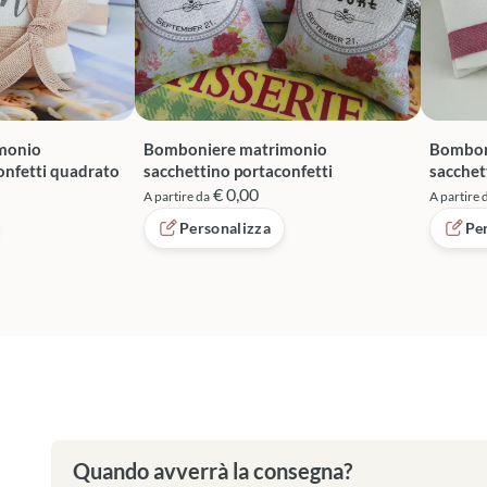
monio
Bomboniere matrimonio
Bombon
onfetti quadrato
sacchettino portaconfetti
sacchet
€ 0,00
A partire da
A partire 
Personalizza
Pe
Quando avverrà la consegna?