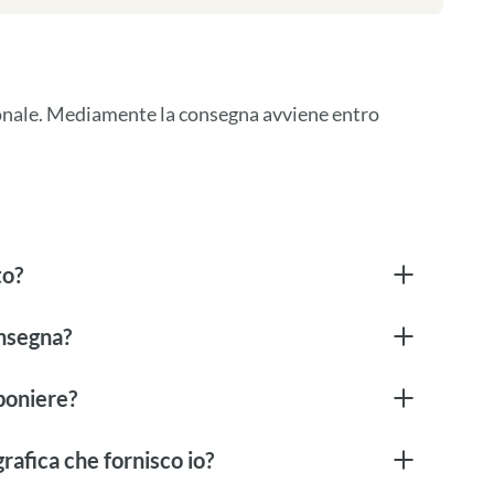
ionale. Mediamente la consegna avviene entro 
to?
onsegna?
boniere?
rafica che fornisco io?