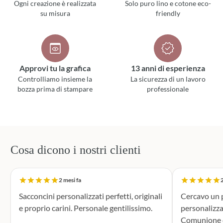
Ogni creazione è realizzata
Solo puro lino e cotone eco-
su misura
friendly
Approvi tu la grafica
13 anni di esperienza
Controlliamo insieme la
La sicurezza di un lavoro
bozza prima di stampare
professionale
Cosa dicono i nostri clienti
2 mesi fa
2
Sacconcini personalizzati perfetti, originali
Cercavo un p
e proprio carini. Personale gentilissimo.
personalizza
Comunione di mio n