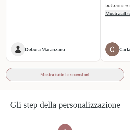
bottoni si è r
supporto dur
Mostra altr
dei sacchett
oltre le mie 
accattivante 
rivolgerò si
prossime cer
Debora Maranzano
Carla
bottoni!
Mostra tutte le recensioni
Gli step della personalizzazione