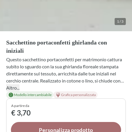
1
/
3
Sacchettino portaconfetti ghirlanda con
iniziali
Questo sacchettino portaconfetti per matrimonio cattura
subito lo sguardo con la sua ghirlanda floreale stampata
direttamente sul tessuto, arricchita dalle tue iniziali nel
cerchio centrale. Realizzato in cotone o lino, si chiude con
un delicato fiocco in nastro e tulle bianco, perfetto per
Altro...
accogliere confetti e una profumazione a scelta. Ogni
Modello intercambiabile
Grafica personalizzata
dettaglio è pensato per rendere speciale il tuo giorno,
A partire da
trasformando una semplice bomboniera in un ricordo
€ 3,70
personalizzato che i tuoi ospiti conserveranno con piacere.
Personalizza prodotto