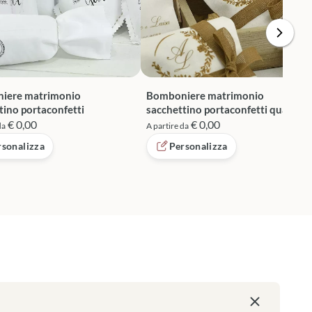
iere matrimonio
Bomboniere matrimonio
tino portaconfetti
sacchettino portaconfetti quadrat
€ 0,00
€ 0,00
da
A partire da
rsonalizza
Personalizza