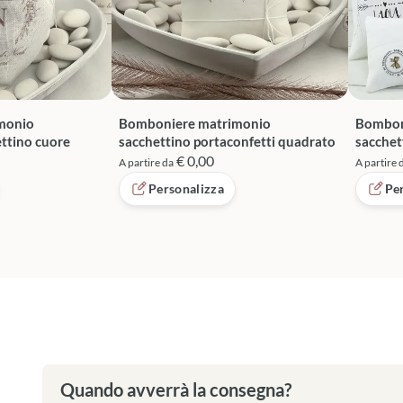
monio
Bomboniere matrimonio
Bombon
ttino cuore
sacchettino portaconfetti quadrato
sacchet
€ 0,00
A partire da
A partire 
Personalizza
Pe
Quando avverrà la consegna?