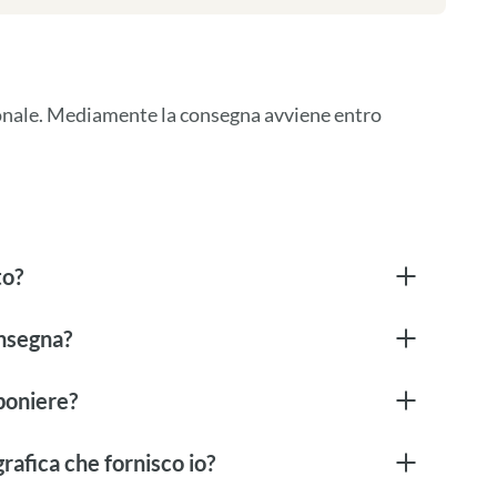
ionale. Mediamente la consegna avviene entro 
to?
onsegna?
boniere?
rafica che fornisco io?