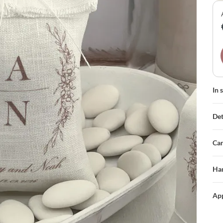
co
sec
ric
In 
Det
Car
Han
App