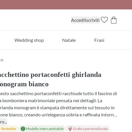
Accedi
Iscriviti
Wedding shop
Natale
Frasi
co
cchettino portaconfetti ghirlanda
onogram bianco
sto sacchettino portaconfetti racchiude tutto il fascino di
 bomboniera matrimoniale pensata nei dettagli. La
irlanda monogram è stampata direttamente sul tessuto in
one bianco, creando un'eleganza sobria e raffinata intorno
e iniziali degli sposi. Scegli tra diverse profumazioni delicate,
ro...
le e confetti coordinati, oppure opta per il doppio
Bestseller
Modello intercambiabile
Grafica personalizzata