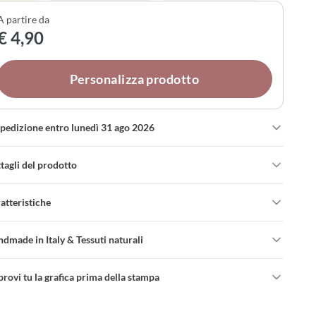
nfezionamento: ogni elemento può essere personalizzato
A partire da
ondo i tuoi gusti, trasformando questo piccolo gesto in un
€ 4,90
ordo autentico del vostro giorno.
Personalizza prodotto
spedizione entro lunedì 31 ago 2026
tagli del prodotto
atteristiche
dmade in Italy & Tessuti naturali
rovi tu la grafica prima della stampa