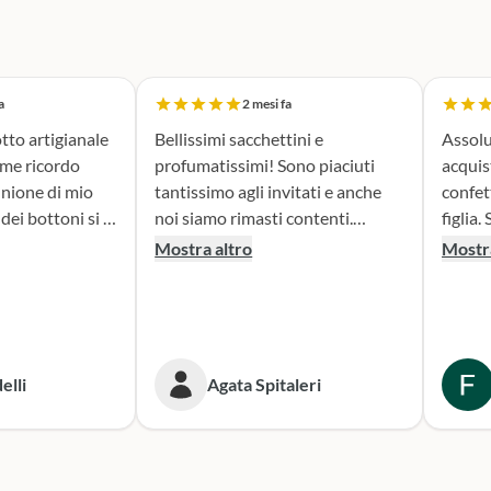
a
2 mesi fa
tto artigianale
Bellissimi sacchettini e
Assolu
ome ricordo
profumatissimi! Sono piaciuti
acquis
nione di mio
tantissimo agli invitati e anche
confet
noi siamo rimasti contenti.
figlia. Sono stata seguita con
erfetta. Il
Consigliato!
attenz
Mostra altro
Mostra
la fase di
nella 
sacchettini
prodotto. Il risultato
dato oltre le
bombon
isultato è
fatta e
ante e ne sono
Conse
elli
Agata Spitaleri
secondo
o per le
Sicura
e. Grazie,
per le
ni!