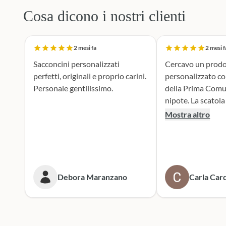
Cosa dicono i nostri clienti
2 mesi fa
2 mesi f
Sacconcini personalizzati
Cercavo un prodo
perfetti, originali e proprio carini.
personalizzato c
Personale gentilissimo.
della Prima Comu
nipote. La scatola dei bottoni si è
rivelata la scelta p
Mostra altro
supporto durante 
realizzazione dei 
portaconfetti è an
mie aspettive, il r
tenero e accattiv
Debora Maranzano
Carla Card
entusiasta. Mi rivolgerò
sicuramente a lor
prossime cerimoni
Scatola dei botto