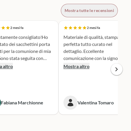
Mostra tutte le recensioni
2 mesi fa
2 mesi fa
tamente consigliato!Ho
Materiale di qualità, stampa
tato dei sacchettini porta
perfetta tutto curato nel
ti per la comunione di mia
dettaglio. Eccellente
comunicazione con la signora
ione e serietà nella scelta e
Silvia per qualsiasi cambiamento
 altro
Mostra altro
personalizzazione del
nella produzione e nel dare
 è stato una
informazioni. Spedizione veloce.
iera assai originale, ben
 secondo i miei desideri.
gna puntualissima
Fabiana Marchionne
Valentina Tomaro
 i tempi stabiliti.
mente mi rivolgerò a loro
 prossime occasioni.