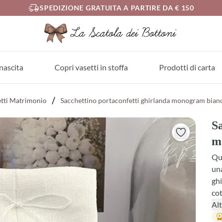
SPEDIZIONE GRATUITA A PARTIRE DA € 150
nascita
Copri vasetti in stoffa
Prodotti di carta
etti Matrimonio
Sacchettino portaconfetti ghirlanda monogram bian
Sa
m
Que
una
gh
cot
all
Alt
tul