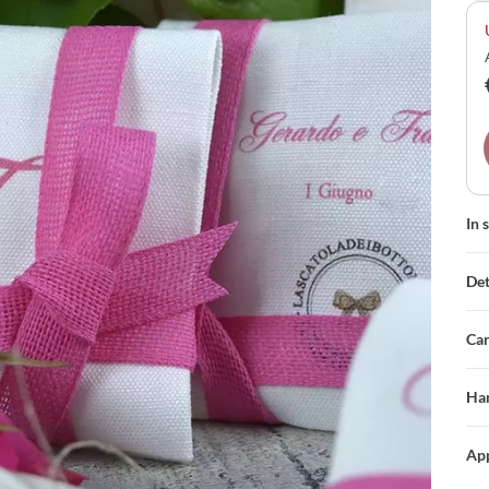
man
In 
Det
Car
Han
App