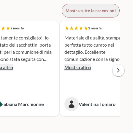
Mostra tutte le recensioni
2 mesi fa
2 mesi fa
tamente consigliato!Ho
Materiale di qualità, stampa
tato dei sacchettini porta
perfetta tutto curato nel
ti per la comunione di mia
dettaglio. Eccellente
comunicazione con la signora
ione e serietà nella scelta e
Silvia per qualsiasi cambiamento
 altro
Mostra altro
personalizzazione del
nella produzione e nel dare
 è stato una
informazioni. Spedizione veloce.
iera assai originale, ben
 secondo i miei desideri.
gna puntualissima
Fabiana Marchionne
Valentina Tomaro
 i tempi stabiliti.
mente mi rivolgerò a loro
 prossime occasioni.