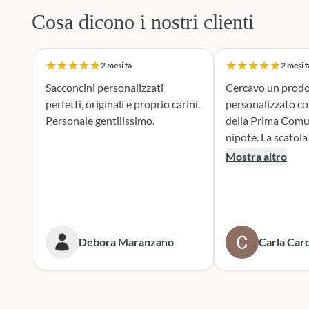
Cosa dicono i nostri clienti
2 mesi fa
2 mesi f
Sacconcini personalizzati
Cercavo un prodo
perfetti, originali e proprio carini.
personalizzato c
Personale gentilissimo.
della Prima Comu
nipote. La scatola dei bottoni si è
rivelata la scelta p
Mostra altro
supporto durante 
realizzazione dei 
portaconfetti è an
mie aspettive, il r
tenero e accattiv
Debora Maranzano
Carla Card
entusiasta. Mi rivolgerò
sicuramente a lor
prossime cerimoni
Scatola dei botto