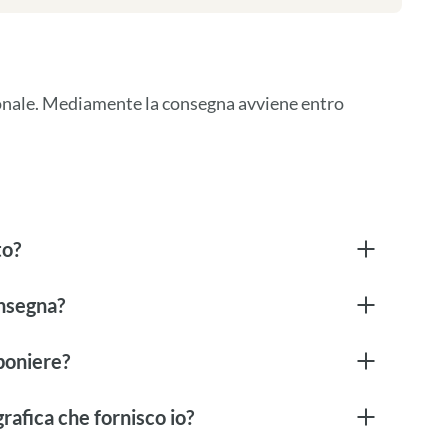
ionale. Mediamente la consegna avviene entro 
to?
onsegna?
boniere?
rafica che fornisco io?