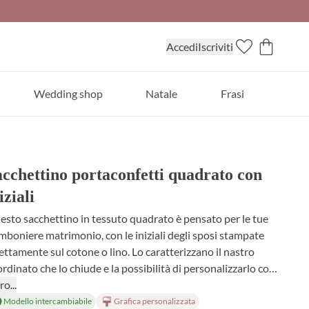
Accedi
Iscriviti
Wedding shop
Natale
Frasi
cchettino portaconfetti quadrato con
iziali
sto sacchettino in tessuto quadrato è pensato per le tue
boniere matrimonio, con le iniziali degli sposi stampate
ettamente sul cotone o lino. Lo caratterizzano il nastro
rdinato che lo chiude e la possibilità di personalizzarlo con
fetti, profumazioni e fiocchi in tanti colori diversi. Un
ro...
taglio elegante che rende unico ogni bomboniera,
Modello intercambiabile
Grafica personalizzata