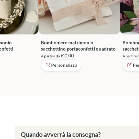
monio
Bomboniere matrimonio
Bombon
onfetti
sacchettino portaconfetti quadrato
sacchet
€ 0,00
A partire da
A partire 
Personalizza
Pe
Quando avverrà la consegna?