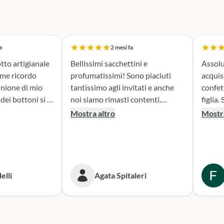
a
2 mesi fa
tto artigianale
Bellissimi sacchettini e
Assolu
ome ricordo
profumatissimi! Sono piaciuti
acquis
nione di mio
tantissimo agli invitati e anche
confet
noi siamo rimasti contenti.
figlia. Sono stata seguita con
erfetta. Il
Consigliato!
attenz
Mostra altro
Mostra
la fase di
nella 
sacchettini
prodotto. Il risultato
dato oltre le
bombon
isultato è
fatta e
ante e ne sono
Conse
elli
Agata Spitaleri
secondo
o per le
Sicura
e. Grazie,
per le
ni!