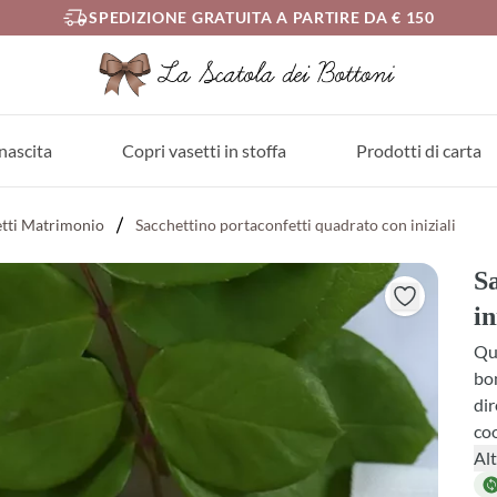
SPEDIZIONE GRATUITA A PARTIRE DA € 150
nascita
Copri vasetti in stoffa
Prodotti di carta
etti Matrimonio
Sacchettino portaconfetti quadrato con iniziali
Sa
in
Que
bom
dir
coo
con
Alt
det