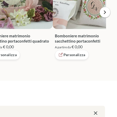
iere matrimonio
Bomboniere matrimonio
tino portaconfetti quadrato
sacchettino portaconfetti
€ 0,00
€ 0,00
da
A partire da
rsonalizza
Personalizza