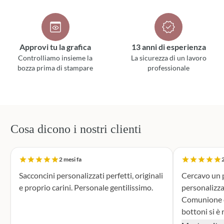
Approvi tu la grafica
13 anni di esperienza
Controlliamo insieme la
La sicurezza di un lavoro
bozza prima di stampare
professionale
Cosa dicono i nostri clienti
2 mesi fa
2
Sacconcini personalizzati perfetti, originali
Cercavo un p
e proprio carini. Personale gentilissimo.
personalizza
Comunione di mio n
bottoni si è r
supporto dur