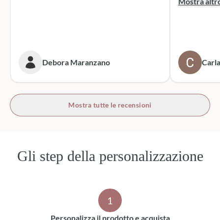
Mostra altr
dei sacchett
oltre le mie 
accattivante 
rivolgerò si
prossime cer
Debora Maranzano
Carla
bottoni!
Mostra tutte le recensioni
Gli step della personalizzazione
1
Personalizza il prodotto e acquista