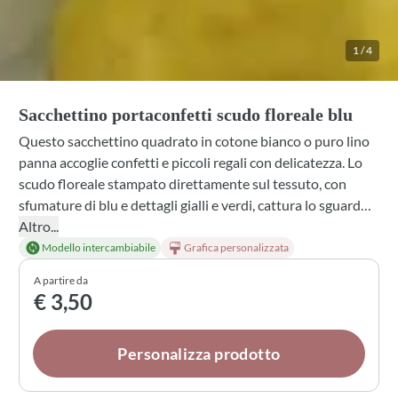
1
/
4
Sacchettino portaconfetti scudo floreale blu
Questo sacchettino quadrato in cotone bianco o puro lino
panna accoglie confetti e piccoli regali con delicatezza. Lo
scudo floreale stampato direttamente sul tessuto, con
sfumature di blu e dettagli gialli e verdi, cattura lo sguardo
con eleganza sobria. Un dettaglio raffinato per bomboniere
Altro...
da matrimonio che racconta il vostro stile attraverso i
Modello intercambiabile
Grafica personalizzata
colori e i materiali scelti. Disponibile con tulle, confetti
A partire da
assortiti, profumazioni e nastri in molteplici varianti per
€ 3,50
adattarsi perfettamente al vostro matrimonio.
Personalizza prodotto