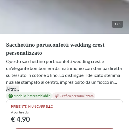
1
/
5
Sacchettino portaconfetti wedding crest
personalizzato
Questo sacchettino portaconfetti wedding crest è
un'elegante bomboniera da matrimonio con stampa diretta
su tessuto in cotone o lino. Lo distingue il delicato stemma
nuziale stampato al centro, impreziosito da un fiocco in
tinta e tulle bianco. Puoi scegliere tra diverse profumazioni
Altro...
interne, colori di nastro e confetti, oltre a varianti di
Modello intercambiabile
Grafica personalizzata
materiale e confezionamento, per creare una bomboniera
PRESENTE IN UN CARRELLO
unica e personalizzata che rispecchia perfettamente il tuo
A partire da
stile matrimoniale.
€ 4,90