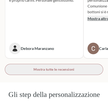
e proprio carini. Personale gentilissimo.
personalizza
Comunione di mio n
bottoni si è r
supporto dur
Mostra altr
dei sacchett
oltre le mie 
accattivante 
rivolgerò si
prossime cer
Debora Maranzano
Carla
bottoni!
Mostra tutte le recensioni
Gli step della personalizzazione