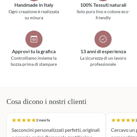
Handmade in Italy
100% Tessuti naturali
Ogni creazione è realizzata
Solo puro lino e cotone eco-
su misura
friendly
Approvi tu la grafica
13 anni di esperienza
Controlliamo insieme la
La sicurezza di un lavoro
bozza prima di stampare
professionale
Cosa dicono i nostri clienti
2 mesi fa
2
Sacconcini personalizzati perfetti, originali
Cercavo un p