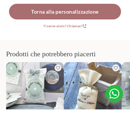
Torna alla personalizzazione
Ti serve aiuto? Chiamaci
Prodotti che potrebbero piacerti
Bomboniere matrimonio
Bomboniere matrimonio
Bo