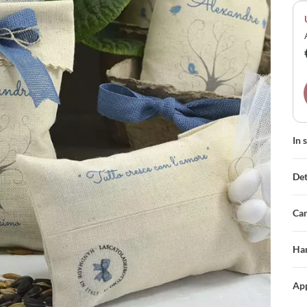
lav
In 
Det
Car
Han
App