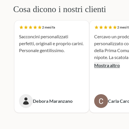
Cosa dicono i nostri clienti
2 mesi fa
2 mesi f
Sacconcini personalizzati
Cercavo un prodo
perfetti, originali e proprio carini.
personalizzato c
Personale gentilissimo.
della Prima Comu
nipote. La scatola dei bottoni si è
rivelata la scelta p
Mostra altro
supporto durante 
realizzazione dei 
portaconfetti è an
mie aspettive, il r
tenero e accattiv
Debora Maranzano
Carla Card
entusiasta. Mi rivolgerò
sicuramente a lor
prossime cerimoni
Scatola dei botto