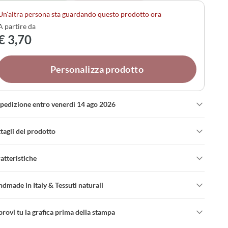
anda al mughetto, dal gelsomino alla vaniglia.
Un'altra persona sta guardando questo prodotto ora
A partire da
€ 3,70
Personalizza prodotto
spedizione entro venerdì 14 ago 2026
tagli del prodotto
atteristiche
dmade in Italy & Tessuti naturali
rovi tu la grafica prima della stampa