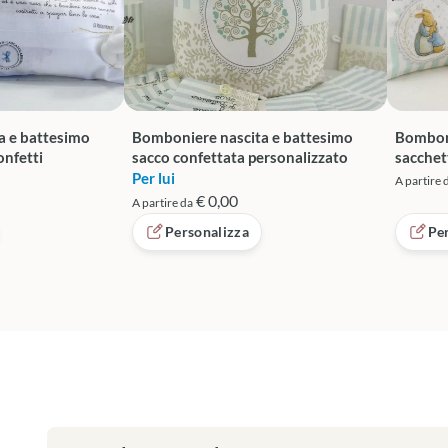
a e battesimo
Bomboniere nascita e battesimo
Bomboni
onfetti
sacco confettata personalizzato
sacchet
Per lui
A partire 
€ 0,00
A partire da
Personalizza
Pe