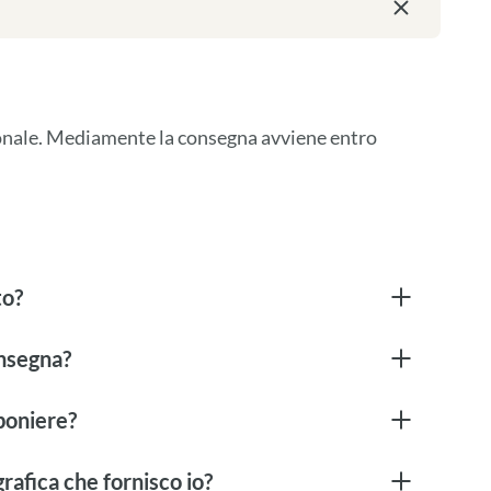
ionale. Mediamente la consegna avviene entro 
to?
onsegna?
boniere?
rafica che fornisco io?