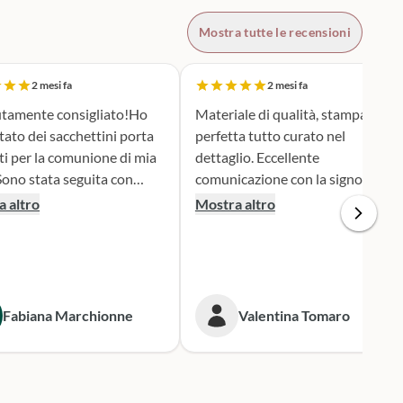
Mostra tutte le recensioni
2 mesi fa
2 mesi fa
tamente consigliato!Ho
Materiale di qualità, stampa
tato dei sacchettini porta
perfetta tutto curato nel
ti per la comunione di mia
dettaglio. Eccellente
comunicazione con la signora
ione e serietà nella scelta e
Silvia per qualsiasi cambiamento
 altro
Mostra altro
personalizzazione del
nella produzione e nel dare
 è stato una
informazioni. Spedizione veloce.
iera assai originale, ben
 secondo i miei desideri.
gna puntualissima
Fabiana Marchionne
Valentina Tomaro
 i tempi stabiliti.
mente mi rivolgerò a loro
 prossime occasioni.