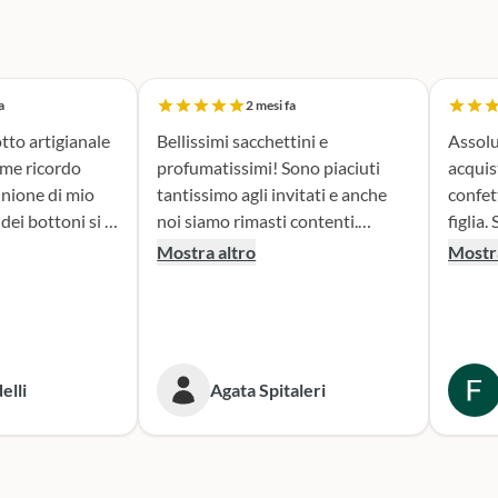
a
2 mesi fa
tto artigianale
Bellissimi sacchettini e
Assolu
ome ricordo
profumatissimi! Sono piaciuti
acquis
nione di mio
tantissimo agli invitati e anche
confet
noi siamo rimasti contenti.
figlia. Sono stata seguita con
erfetta. Il
Consigliato!
attenz
Mostra altro
Mostra
la fase di
nella 
sacchettini
prodotto. Il risultato
dato oltre le
bombon
isultato è
fatta e
ante e ne sono
Conse
elli
Agata Spitaleri
secondo
o per le
Sicura
e. Grazie,
per le
ni!