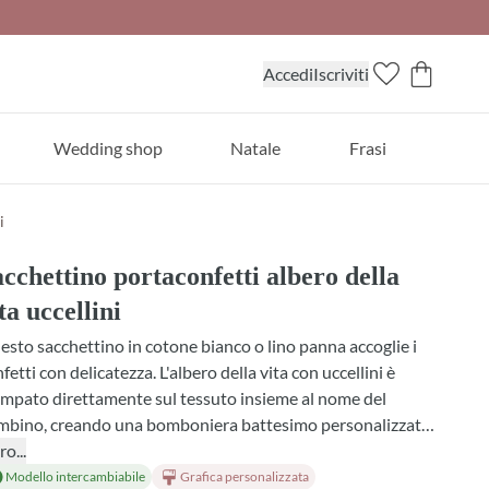
Accedi
Iscriviti
Wedding shop
Natale
Frasi
i
cchettino portaconfetti albero della
ta uccellini
sto sacchettino in cotone bianco o lino panna accoglie i
fetti con delicatezza. L'albero della vita con uccellini è
mpato direttamente sul tessuto insieme al nome del
mbino, creando una bomboniera battesimo personalizzata
affinata. Completalo con tulle bianco legato all'esterno,
ro...
tro in oltre 30 colori e profumazioni naturali a scelta: dalla
Modello intercambiabile
Grafica personalizzata