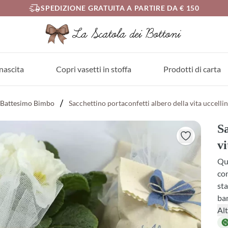
SPEDIZIONE GRATUITA A PARTIRE DA € 150
nascita
Copri vasetti in stoffa
Prodotti di carta
Battesimo Bimbo
Sacchettino portaconfetti albero della vita uccellin
Sa
vi
Que
con
sta
ba
e r
Alt
nas