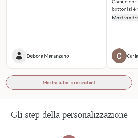
Comunione di mio n
bottoni si è r
supporto dur
Mostra altr
dei sacchett
oltre le mie 
accattivante 
rivolgerò si
prossime cer
Debora Maranzano
Carla
bottoni!
Mostra tutte le recensioni
Gli step della personalizzazione