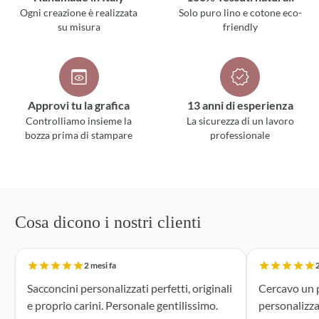
Ogni creazione è realizzata
Solo puro lino e cotone eco-
su misura
friendly
Approvi tu la grafica
13 anni di esperienza
Controlliamo insieme la
La sicurezza di un lavoro
bozza prima di stampare
professionale
Cosa dicono i nostri clienti
2 mesi fa
2
Sacconcini personalizzati perfetti, originali
Cercavo un p
e proprio carini. Personale gentilissimo.
personalizza