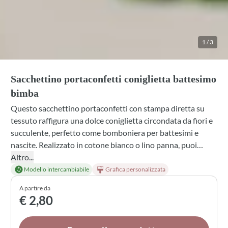
1
/
3
Sacchettino portaconfetti coniglietta battesimo
bimba
Questo sacchettino portaconfetti con stampa diretta su
tessuto raffigura una dolce coniglietta circondata da fiori e
succulente, perfetto come bomboniera per battesimi e
nascite. Realizzato in cotone bianco o lino panna, puoi
personalizzarlo scegliendo il colore del nastro, i confetti
Altro...
preferiti e una profumazione che renda ancora più speciale
Modello intercambiabile
Grafica personalizzata
il regalo. Ogni dettaglio è pensato per catturare la
A partire da
tenerezza del momento e lasciare un ricordo delicato negli
€ 2,80
occhi di chi lo riceve.