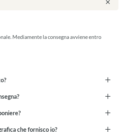
ionale. Mediamente la consegna avviene entro 
to?
onsegna?
boniere?
rafica che fornisco io?