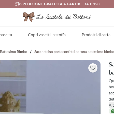
SPEDIZIONE GRATUITA A PARTIRE DA € 150
nascita
Copri vasetti in stoffa
Prodotti di carta
Battesimo Bimbo
Sacchettino portaconfetti corona battesimo bimb
Sa
b
Que
bom
acc
det
che
Alt
des