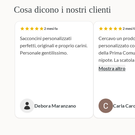
Cosa dicono i nostri clienti
2 mesi fa
2 mesi f
Sacconcini personalizzati
Cercavo un prodo
perfetti, originali e proprio carini.
personalizzato c
Personale gentilissimo.
della Prima Comu
nipote. La scatola dei bottoni si è
rivelata la scelta p
Mostra altro
supporto durante 
realizzazione dei 
portaconfetti è an
mie aspettive, il r
tenero e accattiv
Debora Maranzano
Carla Card
entusiasta. Mi rivolgerò
sicuramente a lor
prossime cerimoni
Scatola dei botto