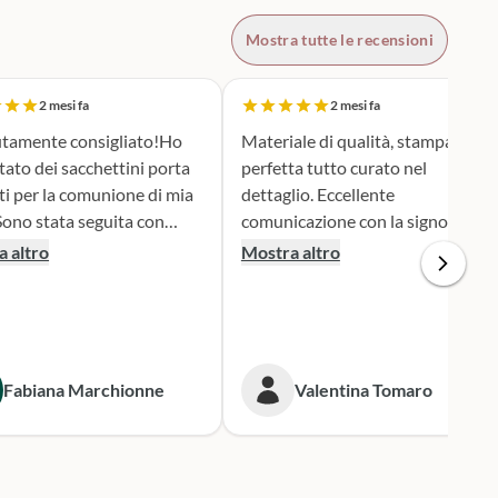
Mostra tutte le recensioni
2 mesi fa
2 mesi fa
tamente consigliato!Ho
Materiale di qualità, stampa
tato dei sacchettini porta
perfetta tutto curato nel
ti per la comunione di mia
dettaglio. Eccellente
comunicazione con la signora
ione e serietà nella scelta e
Silvia per qualsiasi cambiamento
 altro
Mostra altro
personalizzazione del
nella produzione e nel dare
 è stato una
informazioni. Spedizione veloce.
iera assai originale, ben
 secondo i miei desideri.
gna puntualissima
Fabiana Marchionne
Valentina Tomaro
 i tempi stabiliti.
mente mi rivolgerò a loro
 prossime occasioni.