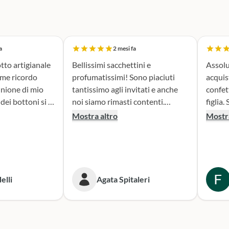
a
2 mesi fa
tto artigianale
Bellissimi sacchettini e
Assolu
ome ricordo
profumatissimi! Sono piaciuti
acquis
nione di mio
tantissimo agli invitati e anche
confet
noi siamo rimasti contenti.
figlia. Sono stata seguita con
erfetta. Il
Consigliato!
attenz
Mostra altro
Mostra
la fase di
nella 
sacchettini
prodotto. Il risultato
dato oltre le
bombon
isultato è
fatta e
ante e ne sono
Conse
elli
Agata Spitaleri
secondo
o per le
Sicura
e. Grazie,
per le
ni!