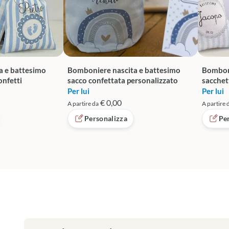
a e battesimo
Bomboniere nascita e battesimo
Bomboni
onfetti
sacco confettata personalizzato
sacchet
Per lui
Per lui
€ 0,00
A partire da
A partire 
Personalizza
Pe