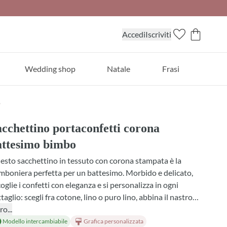
Accedi
Iscriviti
Wedding shop
Natale
Frasi
o
cchettino portaconfetti corona
attesimo bimbo
sto sacchettino in tessuto con corona stampata è la
boniera perfetta per un battesimo. Morbido e delicato,
oglie i confetti con eleganza e si personalizza in ogni
taglio: scegli fra cotone, lino o puro lino, abbina il nastro
 preferisci e seleziona i confetti o la profumazione che
ro...
ideri. Un piccolo gesto che lascia un ricordo autentico,
Modello intercambiabile
Grafica personalizzata