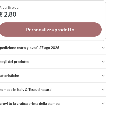
ato con cura per chi celebra l'arrivo di una nuova vita.
A partire da
€ 2,80
Personalizza prodotto
spedizione entro giovedì 27 ago 2026
tagli del prodotto
atteristiche
dmade in Italy & Tessuti naturali
rovi tu la grafica prima della stampa