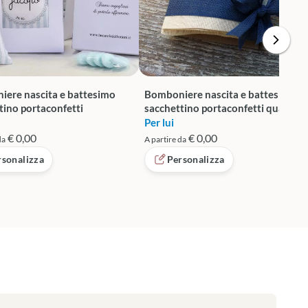
ere nascita e battesimo
Bomboniere nascita e battesimo
tino portaconfetti
sacchettino portaconfetti quadrat
Per lui
€ 0,00
€ 0,00
da
A partire da
rsonalizza
Personalizza