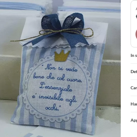
cre
In 
Det
Car
Han
App