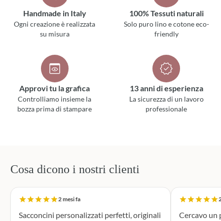
Handmade in Italy
100% Tessuti naturali
Ogni creazione è realizzata
Solo puro lino e cotone eco-
su misura
friendly
Approvi tu la grafica
13 anni di esperienza
Controlliamo insieme la
La sicurezza di un lavoro
bozza prima di stampare
professionale
Cosa dicono i nostri clienti
2 mesi fa
2
Sacconcini personalizzati perfetti, originali
Cercavo un p