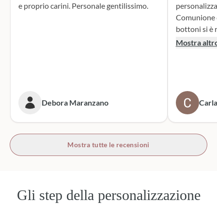
e proprio carini. Personale gentilissimo.
personalizza
Comunione di mio n
bottoni si è r
supporto dur
Mostra altr
dei sacchett
oltre le mie 
accattivante 
rivolgerò si
prossime cer
Debora Maranzano
Carla
bottoni!
Mostra tutte le recensioni
Gli step della personalizzazione