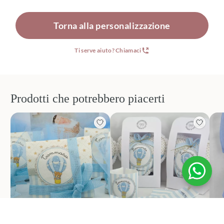
Torna alla personalizzazione
Ti serve aiuto? Chiamaci
Prodotti che potrebbero piacerti
Bomboniere nascita e
Bomboniere nascita e
Fi