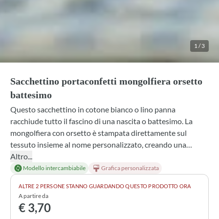
1
/
3
Sacchettino portaconfetti mongolfiera orsetto
battesimo
Questo sacchettino in cotone bianco o lino panna
racchiude tutto il fascino di una nascita o battesimo. La
mongolfiera con orsetto è stampata direttamente sul
tessuto insieme al nome personalizzato, creando una
bomboniera delicata e raffinata. Puoi scegliere tra diverse
Altro...
profumazioni (lavanda, mughetto, gelsomino e altre),
Modello intercambiabile
Grafica personalizzata
abbinare il tulle con confetti a tuo piacere e completare il
ALTRE 2 PERSONE STANNO GUARDANDO QUESTO PRODOTTO ORA
look con nastri e fiocchi in tanti colori. Una bomboniera che
A partire da
ricorda chi ha ricevuto l'invito con stile artigianale.
€ 3,70