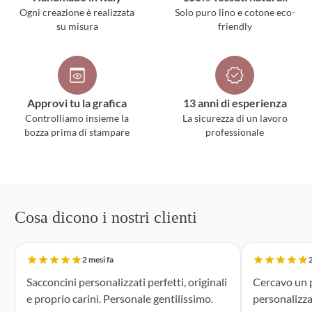
Ogni creazione è realizzata
Solo puro lino e cotone eco-
su misura
friendly
Approvi tu la grafica
13 anni di esperienza
Controlliamo insieme la
La sicurezza di un lavoro
bozza prima di stampare
professionale
Cosa dicono i nostri clienti
2 mesi fa
2
Sacconcini personalizzati perfetti, originali
Cercavo un p
e proprio carini. Personale gentilissimo.
personalizza