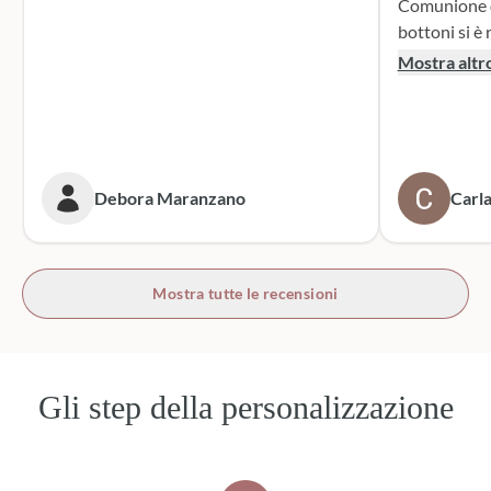
Comunione di mio n
bottoni si è r
supporto dur
Mostra altr
dei sacchett
oltre le mie 
accattivante 
rivolgerò si
prossime cer
Debora Maranzano
Carla
bottoni!
Mostra tutte le recensioni
Gli step della personalizzazione