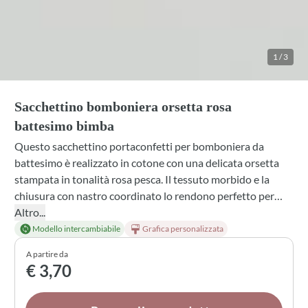
1
/
3
Sacchettino bomboniera orsetta rosa
battesimo bimba
Questo sacchettino portaconfetti per bomboniera da
battesimo è realizzato in cotone con una delicata orsetta
stampata in tonalità rosa pesca. Il tessuto morbido e la
chiusura con nastro coordinato lo rendono perfetto per
confezionare mandorle o cioccolatini da regalare agli ospiti.
Altro...
Personalizza nome, profumazione interna e abbinamento
Modello intercambiabile
Grafica personalizzata
dei colori: ogni dettaglio può essere scelto per rendere
A partire da
unico il tuo ricordo speciale.
€ 3,70