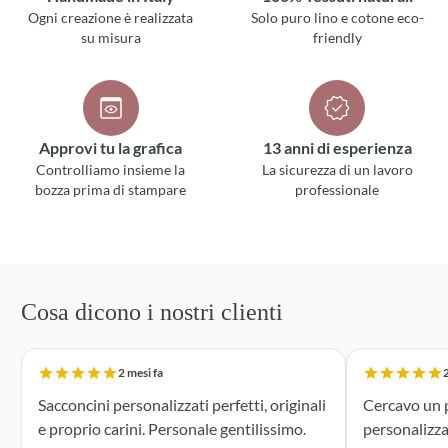
Ogni creazione è realizzata
Solo puro lino e cotone eco-
su misura
friendly
Approvi tu la grafica
13 anni di esperienza
Controlliamo insieme la
La sicurezza di un lavoro
bozza prima di stampare
professionale
Cosa dicono i nostri clienti
2 mesi fa
2
Sacconcini personalizzati perfetti, originali
Cercavo un p
e proprio carini. Personale gentilissimo.
personalizza