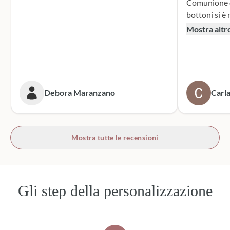
Comunione di mio n
bottoni si è r
supporto dur
Mostra altr
dei sacchett
oltre le mie 
accattivante 
rivolgerò si
prossime cer
Debora Maranzano
Carla
bottoni!
Mostra tutte le recensioni
Gli step della personalizzazione