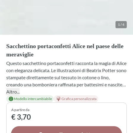
1
/
4
Sacchettino portaconfetti Alice nel paese delle
meraviglie
Questo sacchettino portaconfetti racconta la magia di Alice
con eleganza delicata. Le illustrazioni di Beatrix Potter sono
stampate direttamente sul tessuto in cotone o lino,
creando una bomboniera raffinata per battesimi e nascite.
Scegli fra diverse profumazioni all'interno, colori di nastro e
Altro...
fiocco, e abbina i tuoi confetti preferiti: ogni dettaglio può
Modello intercambiabile
Grafica personalizzata
essere personalizzato per rendere unico questo piccolo
A partire da
dono.
€ 3,70