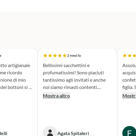
a
2 mesi fa
tto artigianale
Bellissimi sacchettini e
Assolu
ome ricordo
profumatissimi! Sono piaciuti
acquis
nione di mio
tantissimo agli invitati e anche
confet
noi siamo rimasti contenti.
figlia. Sono stata seguita con
erfetta. Il
Consigliato!
attenz
Mostra altro
Mostra
la fase di
nella 
sacchettini
prodotto. Il risultato
dato oltre le
bombon
isultato è
fatta e
ante e ne sono
Conse
elli
Agata Spitaleri