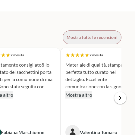
Mostra tutte le recensioni
2 mesi fa
2 mesi fa
tamente consigliato!Ho
Materiale di qualità, stampa
tato dei sacchettini porta
perfetta tutto curato nel
ti per la comunione di mia
dettaglio. Eccellente
comunicazione con la signora
ione e serietà nella scelta e
Silvia per qualsiasi cambiamento
 altro
Mostra altro
personalizzazione del
nella produzione e nel dare
 è stato una
informazioni. Spedizione veloce.
iera assai originale, ben
 secondo i miei desideri.
gna puntualissima
Fabiana Marchionne
Valentina Tomaro