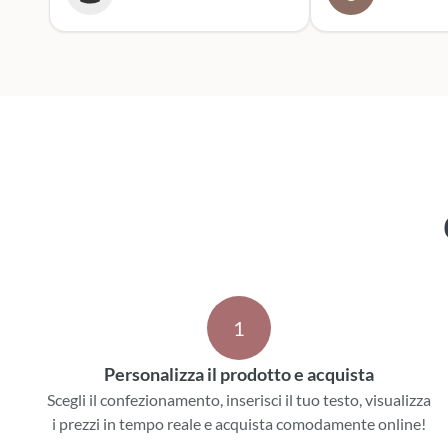
entusiasta. Mi rivolgerò
sicuramente a lor
prossime cerimoni
Scatola dei botto
1
Personalizza il prodotto e acquista
Scegli il confezionamento, inserisci il tuo testo, visualizza
i prezzi in tempo reale e acquista comodamente online!