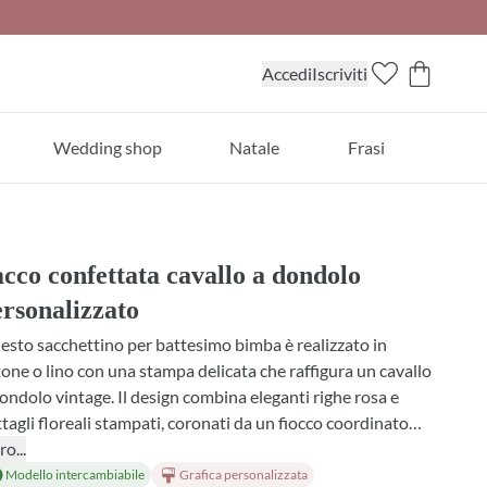
Accedi
Iscriviti
Wedding shop
Natale
Frasi
cco confettata cavallo a dondolo
rsonalizzato
sto sacchettino per battesimo bimba è realizzato in
one o lino con una stampa delicata che raffigura un cavallo
ondolo vintage. Il design combina eleganti righe rosa e
tagli floreali stampati, coronati da un fiocco coordinato
 puoi scegliere in diversi colori. Perfetto per confezionare
ro...
tue bomboniere, ogni sacchetto diventa unico grazie alla
Modello intercambiabile
Grafica personalizzata