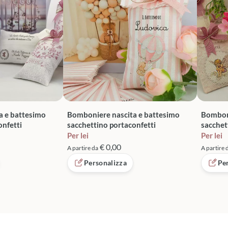
a e battesimo
Bomboniere nascita e battesimo
Bomboni
onfetti
sacchettino portaconfetti
sacchet
Per lei
Per lei
€ 0,00
A partire da
A partire 
Personalizza
Pe