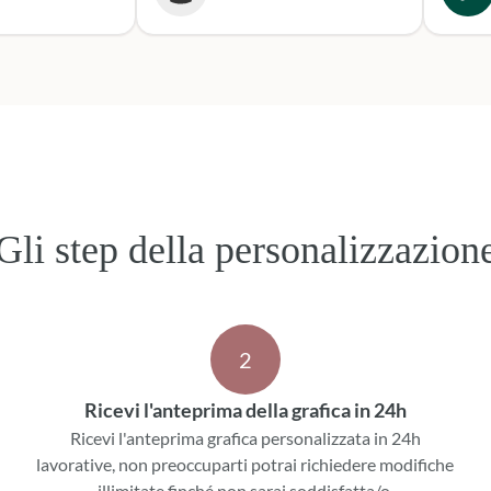
secondo
o per le
Sicura
e. Grazie,
per le
ni!
Gli step della personalizzazion
2
Ricevi l'anteprima della grafica in 24h
Ricevi l'anteprima grafica personalizzata in 24h
lavorative, non preoccuparti potrai richiedere modifiche
illimitate finché non sarai soddisfatta/o.