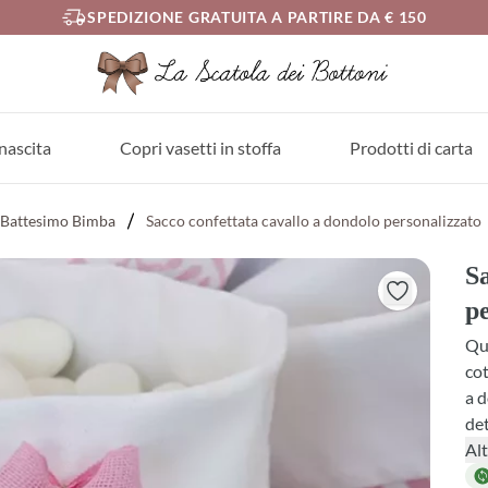
SPEDIZIONE GRATUITA A PARTIRE DA € 150
nascita
Copri vasetti in stoffa
Prodotti di carta
Battesimo Bimba
Sacco confettata cavallo a dondolo personalizzato
Sa
pe
Que
cot
a d
det
che
Alt
le 