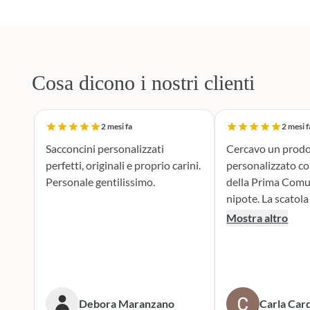
Cosa dicono i nostri clienti
2 mesi fa
2 mesi f
Sacconcini personalizzati
Cercavo un prodo
perfetti, originali e proprio carini.
personalizzato c
Personale gentilissimo.
della Prima Comu
nipote. La scatola dei bottoni si è
rivelata la scelta p
Mostra altro
supporto durante 
realizzazione dei 
portaconfetti è an
mie aspettive, il r
tenero e accattiv
Debora Maranzano
Carla Card