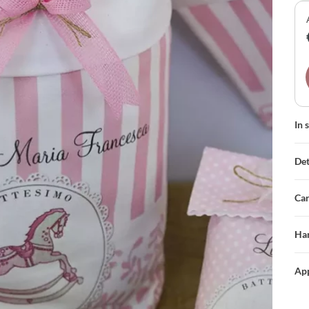
per
In 
Det
Car
Han
App