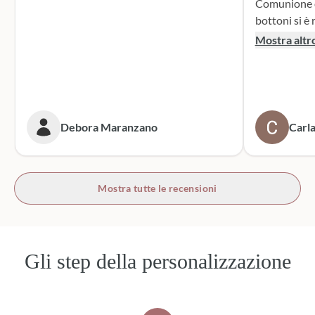
Comunione di mio n
bottoni si è r
supporto dur
Mostra altr
dei sacchett
oltre le mie 
accattivante 
rivolgerò si
prossime cer
Debora Maranzano
Carla
bottoni!
Mostra tutte le recensioni
Gli step della personalizzazione