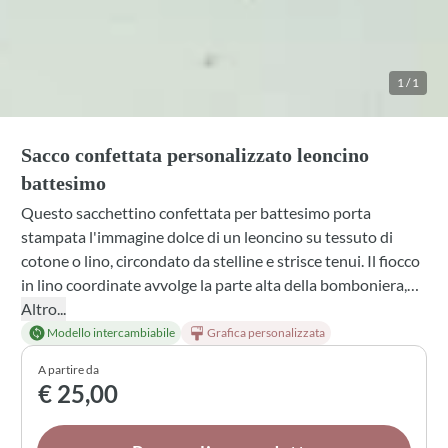
1
/
1
Sacco confettata personalizzato leoncino
battesimo
Questo sacchettino confettata per battesimo porta
stampata l'immagine dolce di un leoncino su tessuto di
cotone o lino, circondato da stelline e strisce tenui. Il fiocco
in lino coordinate avvolge la parte alta della bomboniera,
rendendola già confezionata con eleganza. Scegli tra
Altro...
diverse tonalità di fiocco per adattarla al tema della festa e
Modello intercambiabile
Grafica personalizzata
personalizzala con il nome del piccolo ospite. Un dettaglio
A partire da
artigianale perfetto per sorprendere i tuoi ospiti.
€ 25,00