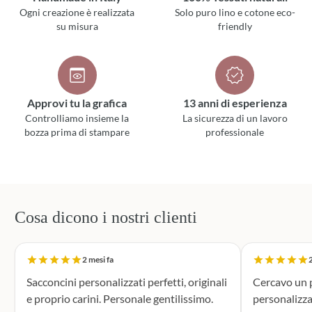
Ogni creazione è realizzata
Solo puro lino e cotone eco-
su misura
friendly
Approvi tu la grafica
13 anni di esperienza
Controlliamo insieme la
La sicurezza di un lavoro
bozza prima di stampare
professionale
Cosa dicono i nostri clienti
2 mesi fa
2
Sacconcini personalizzati perfetti, originali
Cercavo un p
e proprio carini. Personale gentilissimo.
personalizza